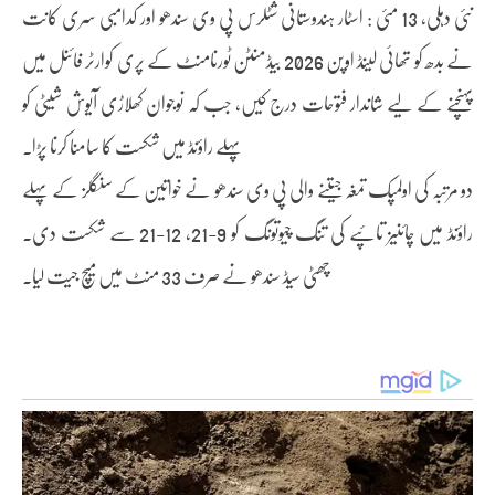
نئی دہلی، 13 مئی : اسٹار ہندوستانی شٹلرس پی وی سندھو اور کدامبی سری کانت
نے بدھ کو تھائی لینڈ اوپن 2026 بیڈمنٹن ٹورنامنٹ کے پری کوارٹر فائنل میں
پہنچنے کے لیے شاندار فتوحات درج کیں، جب کہ نوجوان کھلاڑی آیوش شیٹی کو
پہلے راؤنڈ میں شکست کا سامنا کرنا پڑا۔
دو مرتبہ کی اولمپک تمغہ جیتنے والی پی وی سندھو نے خواتین کے سنگلز کے پہلے
راؤنڈ میں چائنیز تائپے کی تنگ چیوتونگ کو 9-21، 12-21 سے شکست دی۔
چھٹی سیڈ سندھو نے صرف 33 منٹ میں میچ جیت لیا۔