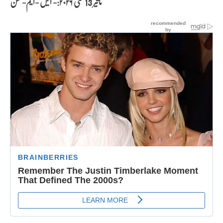
تاثیر 13 مئی
۲۰۲۶:- ایس -ایم- حسن