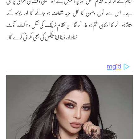
حکام نے کہا کہ یہ نظام مکمل طور پر ڈیجیٹل ہے اور حقیقی وقت کی نگرانی پر مبنی
ہے۔ اس سے ٹول وصولی کا عمل مزید شفاف ہو جائے گا اور ریونیو کے
متاثرہونے کا امکان ختم ہو جائے گا۔ یہ نظام ٹریفک کی نقل و حرکت، آڈٹ
ٹریلز اور ڈیٹا اینالیٹکس کی بھی نگرانی کرے گا۔