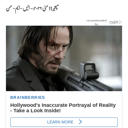
تاثیر 11 مئی
۲۰۲۶:- ایس -ایم- حسن