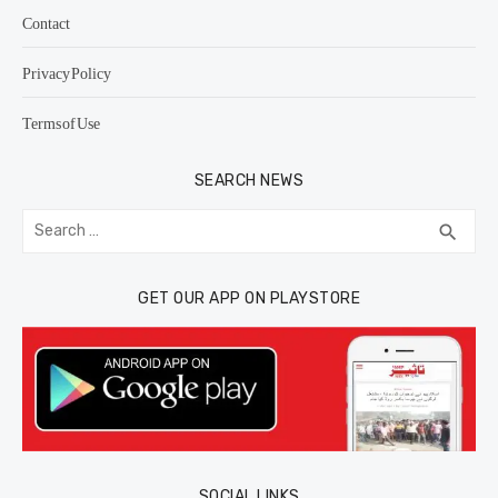
Contact
Privacy Policy
Terms of Use
SEARCH NEWS
Search
SEA
search
for:
GET OUR APP ON PLAYSTORE
SOCIAL LINKS