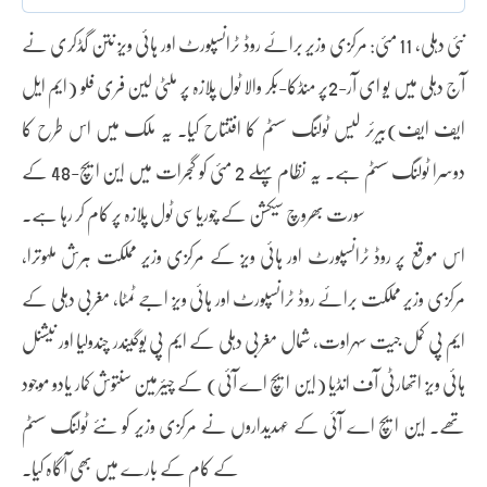
نئی دہلی، 11 مئی: مرکزی وزیر برائے روڈ ٹرانسپورٹ اور ہائی ویز نتن گڈکری نے
آج دہلی میں یو ای آر-2پر منڈکا-بکر والا ٹول پلازہ پر ملٹی لین فری فلو (ایم ایل
ایف ایف)بیرئر لیس ٹولنگ سسٹم کا افتتاح کیا۔ یہ ملک میں اس طرح کا
دوسرا ٹولنگ سسٹم ہے۔ یہ نظام پہلے 2 مئی کو گجرات میں این ایچ-48 کے
سورت بھروچ سیکشن کے چوریاسی ٹول پلازہ پر کام کر رہا ہے۔
اس موقع پر روڈ ٹرانسپورٹ اور ہائی ویز کے مرکزی وزیر مملکت ہرش ملہوترا،
مرکزی وزیر مملکت برائے روڈ ٹرانسپورٹ اور ہائی ویز اجے ٹمٹا، مغربی دہلی کے
ایم پی کمل جیت سہراوت، شمال مغربی دہلی کے ایم پی یوگیندر چندولیا اور نیشنل
ہائی ویز اتھارٹی آف انڈیا (این ایچ اے آئی) کے چیئرمین سنتوش کمار یادو موجود
تھے۔ این ایچ اے آئی کے عہدیداروں نے مرکزی وزیر کو نئے ٹولنگ سسٹم
کے کام کے بارے میں بھی آگاہ کیا۔