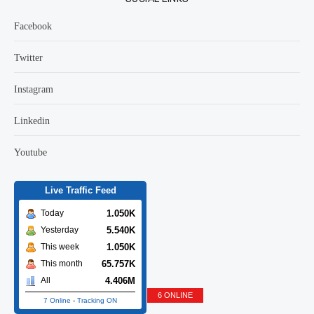
Facebook
Twitter
Instagram
Linkedin
Youtube
Live Traffic Feed
1.050K
Today
5.540K
Yesterday
1.050K
This week
65.757K
This month
4.406M
All
6 ONLINE
7 Online
-
Tracking ON