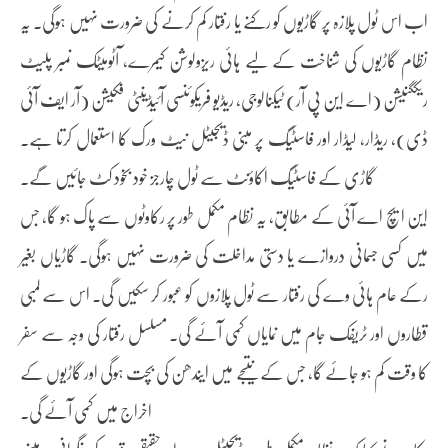
اب اس ٹول پلازہ پر گاڑیوں کو رکنے یا رفتار کم کرنے کی ضرورت نہیں ہوگی۔ یہ
نظام گاڑیوں کی شناخت کے لیے ہائی ریزولوشن کیمرے، آٹومیٹک نمبر پلیٹ
ریکگنیشن (اے این پی آر) ٹیکنالوجی، ریڈیو فریکوئنسی آئیڈینٹی فکیشن (آر ایف آئی
ڈی)، ریڈار، لیڈار اور فاسٹیگ پر مبنی ڈیجیٹل نیٹ ورک کا استعمال کرتا ہے۔
گاڑی کے فاسٹیگ اکاؤنٹ سے ٹول چارجز خود بخود کٹ جائیں گے۔
این ایچ اے آئی کے مطابق، یہ نظام مکمل طور پر رکاوٹوں سے پاک ہو گا، جس
میں کسی جسمانی دروازے یا دستی مداخلت کی ضرورت نہیں ہوگی۔ گاڑیاں بغیر
رکے عام ہائی وے کی رفتار سے ٹول پلازوں کو عبور کر سکیں گی۔ اس سے لمبی
قطاروں اور ٹریفک جام میں نمایاں کمی آئے گی۔ مسلسل رفتار کی وجہ سے سفر
کا وقت کم ہو جائے گا، جس کے نتیجے میں ایندھن کی بچت ہوگی اور گاڑیوں کے
اخراج میں کمی آئے گی۔