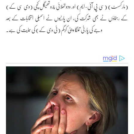
(مارکسسٹ) (سی پی آئی-ایم) اور ودوتھلائی چروتھیگل کچی (وی سی کے)
کے رہنماؤں نے بھی شرکت کی، ان پارٹیوں نے اسمبلی انتخابات کے بعد
وجے کی پارٹی تملگا ویٹی کزگم (ٹی وی کے) کی حمایت کی ہے۔