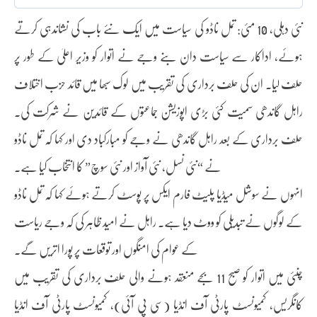
نئی دہلی، 10 مئی: تمل ناڈو کی سیاست میں ایک نئے باب کی نشاندہی کرتے
ہوئے، اداکار سے سیاست دان بنے وجے نے اتوار کو وزیر اعلیٰ کے طور پر
حلف لیا۔ ان کی حلف برداری کی تقریب میں لوک سبھا میں قائد حزب اختلاف
راہل گاندھی سمیت کئی بڑی اپوزیشن جماعتوں کے قائدین نے شرکت کی۔
حلف برداری کے بعد راہل گاندھی نے وجے کو مبارکباد دی اور کہا کہ تمل ناڈو
نے “نئی نسل، نئی آواز اور نئی سوچ” کا انتخاب کیا ہے۔
انہوں نے سوشل میڈیا پلیٹ فارم ایکس پر پوسٹ کرتے ہوئے کہا کہ تمل ناڈو
کے لوگوں نے تبدیلی کو ووٹ دیا ہے۔ راہل نے امید ظاہر کی کہ وجے ریاست
کے عوام کی امنگوں اور توقعات پر پورا اتریں گے۔
چنئی میں اتوار کو صبح 11 بجے منعقد ہونے والی حلف برداری کی تقریب میں
کانگریس، کمیونسٹ پارٹی آف انڈیا (سی پی آئی)، کمیونسٹ پارٹی آف انڈیا