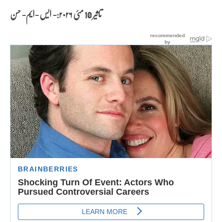
تاثیر 10 مئی
۲۰۲۶:- ایس -ایم- حسن