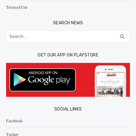
Terms of Use
SEARCH NEWS
Search
SEA
search
for:
GET OUR APP ON PLAYSTORE
SOCIAL LINKS
Facebook
Twitter