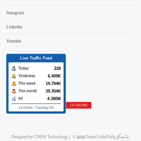
Instagram
Linkedin
Youtube
Live Traffic Feed
228
Today
6.409K
Yesterday
19.784K
This week
39.304K
This month
4.380M
All
14 ONLINE
14 Online
-
Tracking ON
© 2026 Taasir Urdu Daily روزنامه تاثیر
|
CMSH Technology
Designed by