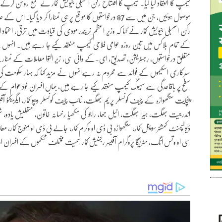
کے تمام بلاکس میں تین روزہ عوامی فلاحی کیمپ منعقد کیے جا رہے ہیں۔ انہوں
متعلق درخواستوں، رجسٹریشن، تصدیق، ای-کے وائی سی، زیر التوا معاملات کے نمٹارے اور 
سرکاری اسکیموں کے فوائد سے محروم نہ رہےانہوں نے مزید کہا کہ بہار حکوم
سطح پر باقاعدگی سے سہیوگ کیمپ منعقد کیے جا رہے ہیں، جہاں افسران خود عوام کے د
پنچایت سنگھواڑہ کے چیف کونسلر پریم بھگت، نائب چیف کونسلر دیپو کمار، ایگزیکٹو آفی
اندرجیت بھگت، ہیرا بھگت، انیل جھا، راجو کی مکھیا رخسانہ خاتون، متھلیش یادو، شہ
ڈیولپمنٹ کمشنر سوپنل کمار، سنگھواڑہ بی ڈی او وکرم کمار، جالے بی ڈی او منوج کمار،
سی او وتس انگ، منریگا پروگرام آفیسر رجنیش کمار سمیت مختلف محکموں کے افسران اور