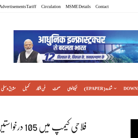
Advertisements Tariff
Circulation
MSME Details
Contact
DOWN
(EPAPER) شماره
ٹیکنالوجی
صحت
فن فنکار
کھیل
مشرق وسطی
فلاحی کیمپ میں 105 درخواستیں موصول، 87 کا موقع پر ہی نمٹارا