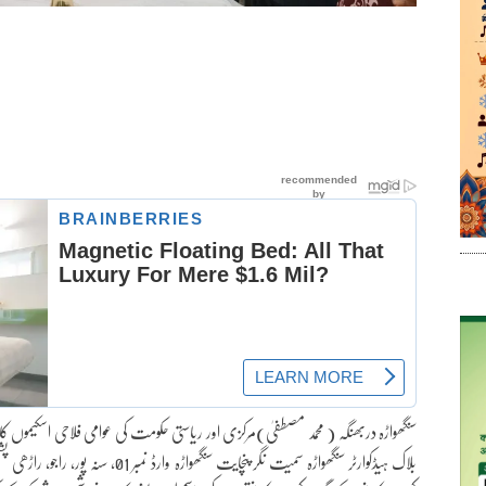
سنگھواڑہ دربھنگہ ( محمد مصطفیٰ)مرکزی اور ریاستی حکومت کی عوامی فلاحی اسکی
بلاک ہیڈکوارٹر سنگھواڑہ سمیت نگر پنچایت