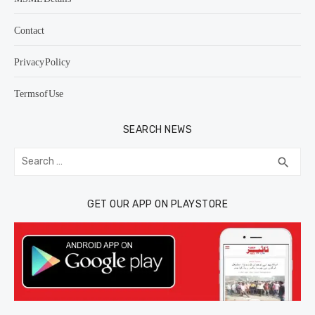
Contact
Privacy Policy
Terms of Use
SEARCH NEWS
Search
SEA
search
for:
GET OUR APP ON PLAYSTORE