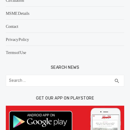
Circulation
MSME Details
Contact
Privacy Policy
Terms of Use
SEARCH NEWS
Search
SEA
search
for:
GET OUR APP ON PLAYSTORE