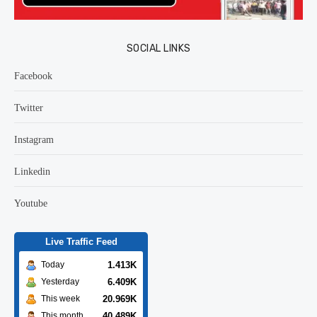
SOCIAL LINKS
Facebook
Twitter
Instagram
Linkedin
Youtube
Live Traffic Feed
1.413K
Today
6.409K
Yesterday
20.969K
This week
40.489K
This month