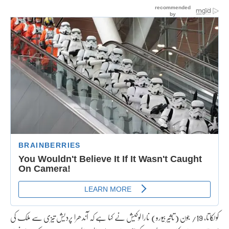
کولکاتا، 19/ جون (تاثیر بیورو) نارا لوکیش نے کہا ہے کہ آندھرا پردیش تیزی سے ملک کی