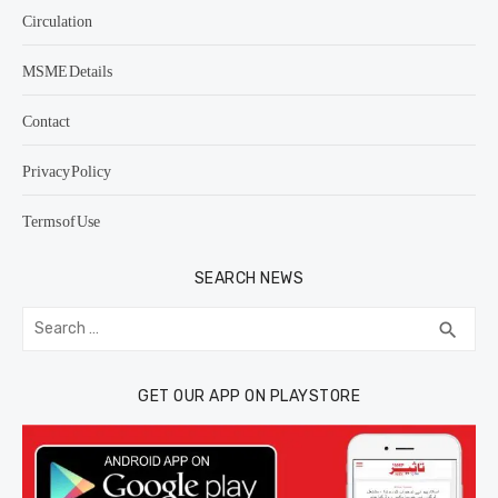
Circulation
MSME Details
Contact
Privacy Policy
Terms of Use
SEARCH NEWS
Search
SEA
search
for:
GET OUR APP ON PLAYSTORE