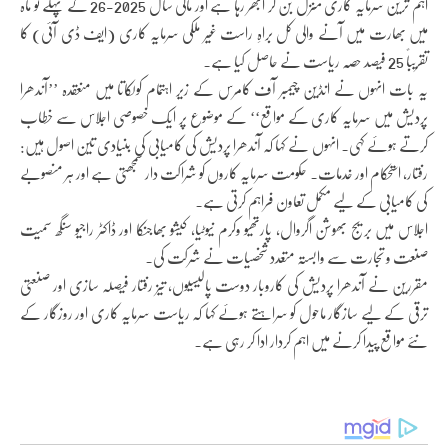
اہم ترین سرمایہ کاری منزل بن کر ابھر رہا ہے اور مالی سال 2025-26 کے پہلے نو ماہ
میں بھارت میں آنے والی کل براہِ راست غیر ملکی سرمایہ کاری (ایف ڈی آئی) کا
تقریباً 25 فیصد حصہ ریاست نے حاصل کیا ہے۔
یہ بات انہوں نے انڈین چیمبر آف کامرس کے زیر اہتمام کولکاتا میں منعقدہ ’’آندھرا
پردیش میں سرمایہ کاری کے مواقع‘‘ کے موضوع پر ایک خصوصی اجلاس سے خطاب
کرتے ہوئے کہی۔ انہوں نے کہا کہ آندھرا پردیش کی کامیابی کی بنیادی تین اصول ہیں:
رفتار، استحکام اور خدمات۔ حکومت سرمایہ کاروں کو شراکت دار سمجھتی ہے اور ہر منصوبے
کی کامیابی کے لیے مکمل تعاون فراہم کرتی ہے۔
اجلاس میں بریج بھوشن اگروال، پارتھیو وکرم نیوٹیا، کیشو بھاجنکا اور ڈاکٹر راجیو سنگھ سمیت
صنعت و تجارت سے وابستہ متعدد شخصیات نے شرکت کی۔
مقررین نے آندھرا پردیش کی کاروبار دوست پالیسیوں، تیز رفتار فیصلہ سازی اور صنعتی
ترقی کے لیے سازگار ماحول کو سراہتے ہوئے کہا کہ ریاست سرمایہ کاری اور روزگار کے
نئے مواقع پیدا کرنے میں اہم کردار ادا کر رہی ہے۔