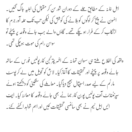
اہل خانہ کے مطابق حملے کے دوران شور سن کر مقتول کی اہلیہ جاگ گئیں۔
انہون نے چیخ کر لوگوں کو بلانے کی کوشش کی لیکن تب تک حملہ آور جرم کا
ارتکاب کر کے فرار ہو چکے تھے۔ گاؤں والے جب جائے وقوعہ پر پہنچے تو
سوہن رام کی موت ہوچکی تھی۔
واقعہ کی اطلاع ملتے ہی سسوان تھانہ کے افسر چترنجن کمار پولیس فورس کے ساتھ
جائے وقوعہ پر پہنچے اور تحقیقات کا آغاز کیا۔ لاش کو تحویل میں لے کر پوسٹ
مارٹم کے لیے صدر اسپتال بھیج دیا گیا۔ معاملے کی سنگینی کو دیکھتے ہوئے
سپرنٹنڈنٹ آف پولیس پورن کمار جھا نے بھی جائے وقوعہ کا معائنہ کیا۔ ایف
ایس ایل ٹیم نے بھی سائنسی تحقیقات کیں اور اہم شواہد اکٹھے کئے۔