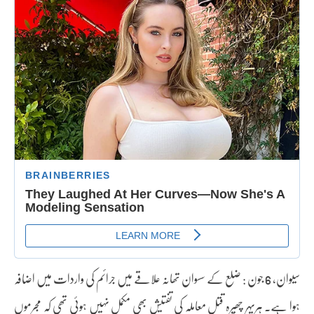
سیوان، 6 جون : ضلع کے سسوان تھانہ علاقے میں جرائم کی واردات میں اضافہ
ہوا ہے۔ ہریہر چھپرہ قتل معاملہ کی تفتیش بھی مکمل نہیں ہوئی تھی کہ مجرموں