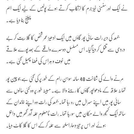
نے ایک اور سنسنی خیز جرم کا ارتکاب کرتے ہوئے پولیس کے لیے ایک اہم
چیلنج بنا دیا ہے۔
جمعہ کی دیر رات سائی پور گاؤں میں ایک ادھیڑ عمر شخص کا گلا ریت کر بے
دردی سے قتل کر دیا گیا۔ اس مسلسل دوسرے واقعے کے بعد پورے علاقے
میں خوف و ہراس کی فضا پھیل گئی ہے۔
مرنے والے کی شناخت 48 سالہ سوہن رام کے طور پر کی گئی ہے جو چین پور
تھانہ علاقہ کے مادھواپور گاؤں کا رہنے والا ہے۔ مبینہ طور پر وہ کئی سالوں سے
سائی پور میں اپنے سسرال میں رہ رہا تھا۔ جمعہ کی رات وہ اپنے خاندان کے
ساتھ ایک کھجور والے مکان میں سو رہا تھا۔ رات نامعلوم حملہ آور گھر میں داخل
ہوئے اور اس پر تیز دھاراسلحہ سے حملہ کرکے اس کا گلا کاٹ دیا۔