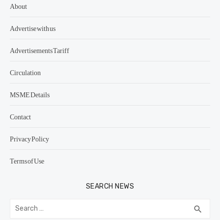
About
Advertise with us
Advertisements Tariff
Circulation
MSME Details
Contact
Privacy Policy
Terms of Use
SEARCH NEWS
Search
SEA
search
for: