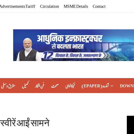
Advertisements Tariff
Circulation
MSME Details
Contact
مشرق وسطی
کھیل
فن فنکار
صحت
ٹیکنالوجی
(EPAPER) شماره
DOWN
स्वीरें आईं सामने