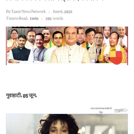
Posted
By
Taasir News Network
June 5, 2026
on
Time to Read:
1 min
-
206
words
गुवाहाटी, 05 जून,