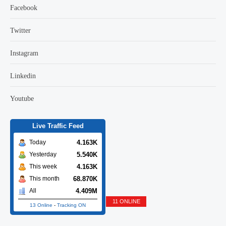
Facebook
Twitter
Instagram
Linkedin
Youtube
Live Traffic Feed
4.163K
Today
5.540K
Yesterday
4.163K
This week
68.870K
This month
4.409M
All
11 ONLINE
13 Online
-
Tracking ON