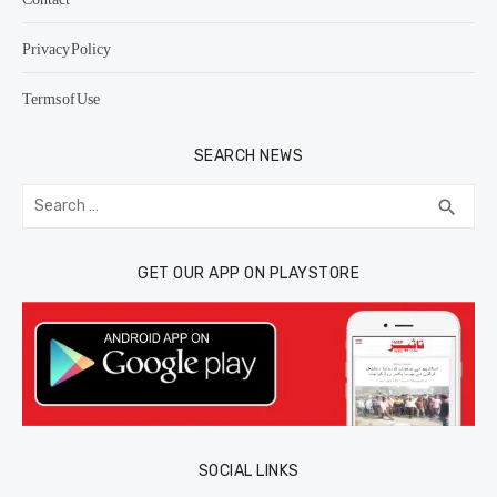
Privacy Policy
Terms of Use
SEARCH NEWS
Search
SEA
search
for:
GET OUR APP ON PLAYSTORE
SOCIAL LINKS