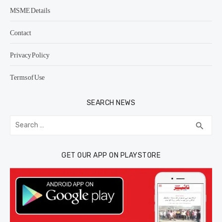
MSME Details
Contact
Privacy Policy
Terms of Use
SEARCH NEWS
Search
SEA
search
for:
GET OUR APP ON PLAYSTORE