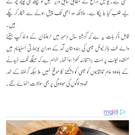
سکتی ہے۔ پولیس ذرائع کے مطابق سابق وزیر کھیل کو پہلے ہی پوچھ گچھ کے
لیے طلب کیا جا چکا ہے، حالانکہ وہ ابھی تک پیش ہونے سے انکار کر چکے
ہیں۔
قابل ذکر بات یہ ہے کہ گزشتہ سال دسمبر میں ارجنٹائن کے ورلڈ کپ جیتنے
والے فٹ بالر لیونل میسی کی ہندوستان آمد کے دوران یوبھارتی اسٹیڈیم میں
منعقدہ ایونٹ پر بہت بڑا تنازعہ کھڑا ہوا تھا۔ الزام ہے کہ مہنگے ٹکٹ خریدنے
کے باوجود عام تماشائیوں کو میسی کو دیکھنے کا موقع نہیں ملا جبکہ گراؤنڈ کے اندر
محدود لوگوں کی موجودگی پر بھی سوالات اٹھائے گئے۔