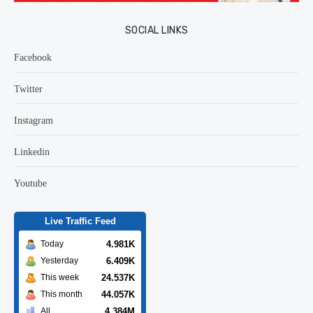
SOCIAL LINKS
Facebook
Twitter
Instagram
Linkedin
Youtube
Live Traffic Feed
4.981K
Today
6.409K
Yesterday
24.537K
This week
44.057K
This month
4.384M
All