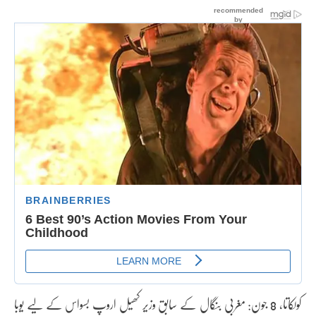
کولکاتا، 8 جون: مغربی بنگال کے سابق وزیر کھیل اروپ بسواس کے لیے یوبا