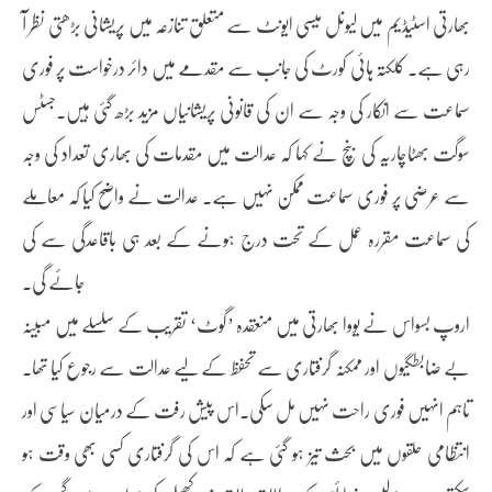
بھارتی اسٹیڈیم میں لیونل میسی ایونٹ سے متعلق تنازعہ میں پریشانی بڑھتی نظر آ
رہی ہے۔ کلکتہ ہائی کورٹ کی جانب سے مقدمے میں دائر درخواست پر فوری
سماعت سے انکار کی وجہ سے ان کی قانونی پریشانیاں مزید بڑھ گئی ہیں۔جسٹس
سوگت بھٹاچاریہ کی بنچ نے کہا کہ عدالت میں مقدمات کی بھاری تعداد کی وجہ
سے عرضی پر فوری سماعت ممکن نہیں ہے۔ عدالت نے واضح کیا کہ معاملے
کی سماعت مقررہ عمل کے تحت درج ہونے کے بعد ہی باقاعدگی سے کی
جائے گی۔
اروپ بسواس نے یووا بھارتی میں منعقدہ ’گوٹ‘ تقریب کے سلسلے میں مبینہ
بے ضابطگیوں اور ممکنہ گرفتاری سے تحفظ کے لیے عدالت سے رجوع کیا تھا۔
تاہم انہیں فوری راحت نہیں مل سکی۔اس پیش رفت کے درمیان سیاسی اور
انتظامی حلقوں میں بحث تیز ہو گئی ہے کہ اس کی گرفتاری کسی بھی وقت ہو