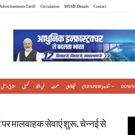
Advertisements Tariff
Circulation
MSME Details
Contact
مشرق وسطی
کھیل
فن فنکار
صحت
ٹیکنالوجی
(EPAPER) شماره
DOWN
 पर मालवाहक सेवाएं शुरू, चेन्नई से