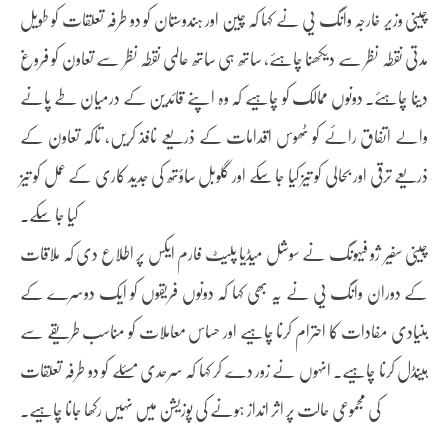
چینی وزیر خارجہ وانگ یی نے کہا کہ چین اور ہندوستان کو دو طرفہ تعلقات کو طویل
مدتی نقطہ نظر سے دیکھنا چاہئے، ساتھ ہی ساتھ عالمی نقطہ نظر سے تعاون کو فروغ
دینا چاہئے۔ دونوں ممالک کو چاہیے کہ وہ اپنے قائدین کے درمیان طے پانے
والے اتفاق رائے کو ٹھوس اقدامات کے ذریعے نافذ کریں، تاکہ تعاون کے
ذریعے ترقی اور بحالی کو تیز کیا جا سکے اور گلوبل ساؤتھ کی جدید کاری کے عمل کو تیز
کیا جا سکے۔
چینی سفیر ژو فیہونگ نے سوشل میڈیا پلیٹ فارم ایکس پر اطلاع دی کہ ملاقات
کے دوران وانگ یی نے یہ بھی کہا کہ دونوں فریقوں کو ایک دوسرے کے
بنیادی مفادات کا احترام کرنا چاہیے اور حساس معاملات کو مناسب طریقے سے
ہینڈل کرنا چاہیے۔ انہوں نے زور دے کر کہا کہ سرحدی مسئلے کو دو طرفہ تعلقات
کی مجموعی حالت پر اثر انداز ہونے کی پوزیشن میں نہیں رکھا جانا چاہیے۔