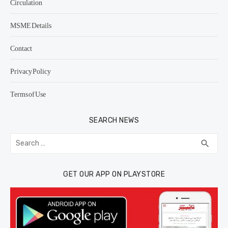
Circulation
MSME Details
Contact
Privacy Policy
Terms of Use
SEARCH NEWS
Search
SEA
search
for:
GET OUR APP ON PLAYSTORE