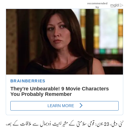
نئی دہلی، 23 جون: قومی سلامتی کے مشیر اجیت ڈوبھال سے ملاقات کے بعد،