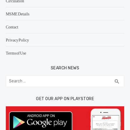
Circulation
MSME Details
Contact
Privacy Policy
Terms of Use
SEARCH NEWS
Search
SEA
search
for:
GET OUR APP ON PLAYSTORE