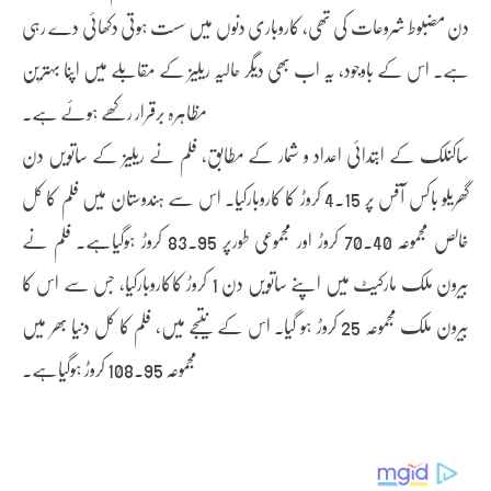
دن مضبوط شروعات کی تھی، کاروباری دنوں میں سست ہوتی دکھائی دے رہی
ہے۔ اس کے باوجود، یہ اب بھی دیگر حالیہ ریلیز کے مقابلے میں اپنا بہترین
مظاہرہ برقرار رکھے ہوئے ہے۔
ساکنلک کے ابتدائی اعداد و شمار کے مطابق، فلم نے ریلیز کے ساتویں دن
گھریلو باکس آفس پر 4.15 کروڑ کا کاروبارکیا۔ اس سے ہندوستان میں فلم کا کل
خالص مجموعہ 70.40 کروڑ اور مجموعی طورپر 83.95 کروڑ ہوگیاہے۔ فلم نے
بیرون ملک مارکیٹ میں اپنے ساتویں دن 1 کروڑ کاکاروبارکیا، جس سے اس کا
بیرون ملک مجموعہ 25 کروڑ ہو گیا۔ اس کے نتیجے میں، فلم کا کل دنیا بھر میں
مجموعہ 108.95 کروڑ ہوگیاہے۔