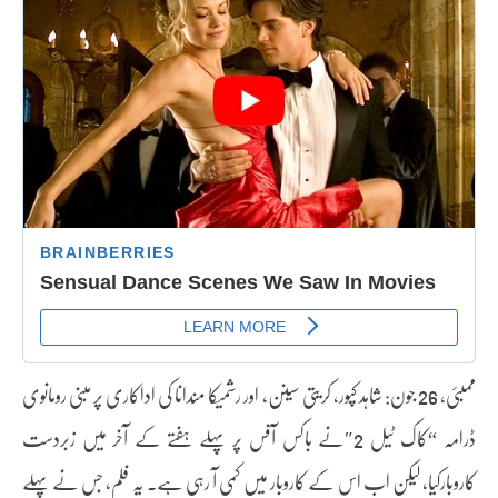
ممبئی، 26 جون: شاہد کپور، کریتی سینن، اور رشمیکا مندانا کی اداکاری پر مبنی رومانوی
ڈرامہ “کاک ٹیل 2″نے باکس آفس پر پہلے ہفتے کے آخر میں زبردست
کاروبارکیا، لیکن اب اس کے کاروبار میں کمی آ رہی ہے۔ یہ فلم، جس نے پہلے