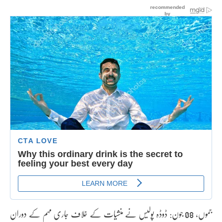
جموں, 08 جون: ڈوڈہ پولیس نے منشیات کے خلاف جاری مہم کے دوران