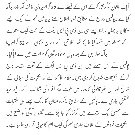
ایک خاتون کو گرفتار کرکے اس کے قبضے سے 32 گرامہیروئن نما نشہ آور مادہ برآمد
کیا ہے۔پولیس ذرائع کے مطابق خفیہ اطلاع ملنے پر پولیس ٹیم نے ایک ایسے
مکان پر چھاپہ مارا جو پہلے ہی این ڈی پی ایس ایکٹ کے تحت ایک مقدمے
کے سلسلے میں ضبط کیا جا چکا تھا۔ تلاشی کے دوران مکان سے 32 گرام چٹا
برآمد ہوا، جس کے بعد وہاں موجود خاتون کو حراست میں لے لیا گیا۔
پولیس نے اس سلسلے میں این ڈی پی ایس ایکٹ کے تحت مقدمہ درج
کرکے تحقیقات شروع کر دی ہیں۔ حکام کا کہنا ہے کہ منشیات کی سپلائی کے
ذرائع اور اس غیر قانونی کاروبار میں ملوث دیگر افراد کی شناخت کے لیے مزید
تفتیش جاری ہے۔پولیس کے مطابق مذکورہ مکان کا مالک پہلے ہی منشیات
سے متعلق ایک مقدمے میں گرفتار کیا جا چکا ہے۔ تازہ برآمدگی کو ضلع میں
منشیات فروشوں کے خلاف جاری مہم کی ایک اہم کامیابی قرار دیا جا رہا ہے۔