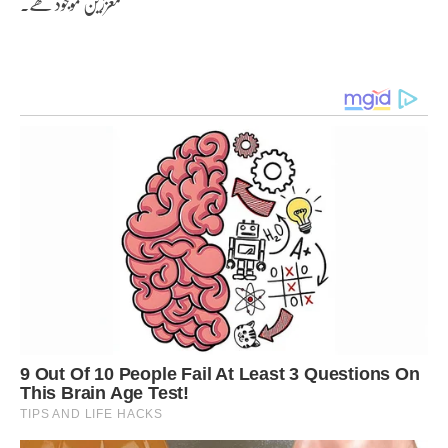
معززین موجود تھے۔