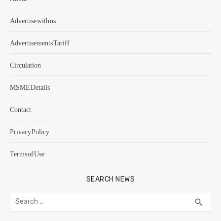
Advertise with us
Advertisements Tariff
Circulation
MSME Details
Contact
Privacy Policy
Terms of Use
SEARCH NEWS
Search
SEA
search
for: