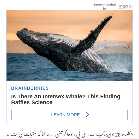
بنگلورو، 28 جون:نائب صدر سی پی رادھا کرشنن نے کہا کہ منشیات کی لت نہ