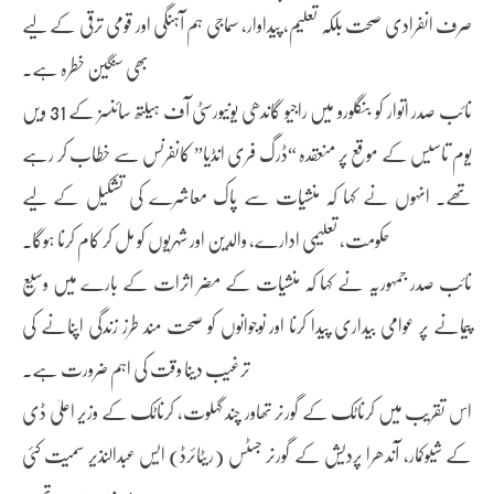
صرف انفرادی صحت بلکہ تعلیم، پیداوار، سماجی ہم آہنگی اور قومی ترقی کے لیے
بھی سنگین خطرہ ہے۔
نائب صدر اتوار کو بنگلورو میں راجیو گاندھی یونیورسٹی آف ہیلتھ سائنسز کے 31 ویں
یوم تاسیس کے موقع پر منعقدہ “ڈرگ فری انڈیا” کانفرنس سے خطاب کر رہے
تھے۔ انہوں نے کہا کہ منشیات سے پاک معاشرے کی تشکیل کے لیے
حکومت، تعلیمی ادارے، والدین اور شہریوں کو مل کر کام کرنا ہوگا۔
نائب صدر جمہوریہ نے کہا کہ منشیات کے مضر اثرات کے بارے میں وسیع
پیمانے پر عوامی بیداری پیدا کرنا اور نوجوانوں کو صحت مند طرز زندگی اپنانے کی
ترغیب دینا وقت کی اہم ضرورت ہے۔
اس تقریب میں کرناٹک کے گورنر تھاور چند گہلوت، کرناٹک کے وزیر اعلیٰ ڈی
کے شیوکمار، آندھرا پردیش کے گورنر جسٹس (ریٹائرڈ) ایس عبدالنذیر سمیت کئی