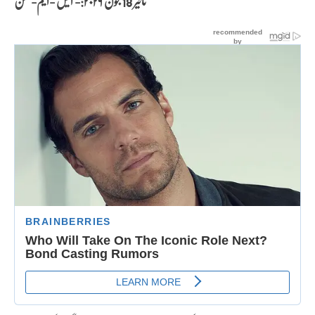
تاثیر 18 جون
۲۰۲۶:- ایس -ایم- حسن