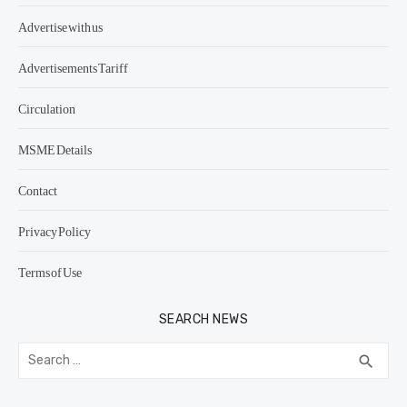
Advertise with us
Advertisements Tariff
Circulation
MSME Details
Contact
Privacy Policy
Terms of Use
SEARCH NEWS
Search
SEA
search
for: