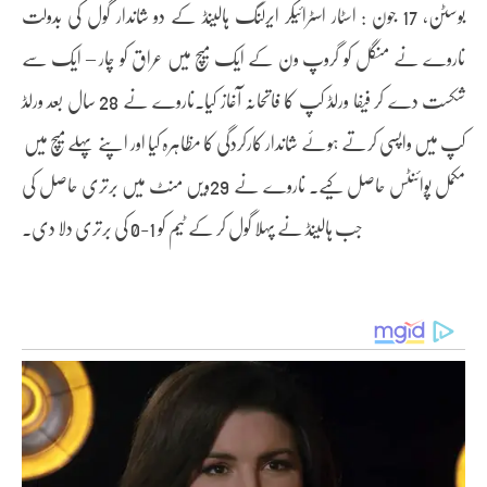
بوسٹن، 17 جون : اسٹار اسٹرائیکر ایرلنگ ہالینڈ کے دو شاندار گول کی بدولت
ناروے نے منگل کو گروپ ون کے ایک میچ میں عراق کو چار – ایک سے
شکست دے کر فیفا ورلڈ کپ کا فاتحانہ آغاز کیا۔ناروے نے 28 سال بعد ورلڈ
کپ میں واپسی کرتے ہوئے شاندار کارکردگی کا مظاہرہ کیا اور اپنے پہلے میچ میں
مکمل پوائنٹس حاصل کیے۔ ناروے نے 29ویں منٹ میں برتری حاصل کی
جب ہالینڈ نے پہلا گول کر کے ٹیم کو 1-0 کی برتری دلا دی۔