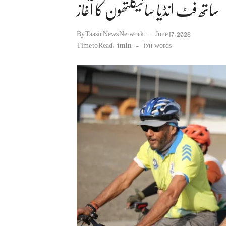
ساتھ فٹ انڈیا سائیکلتھون کا آغاز
Posted
By
Taasir News Network
June 17, 2026
on
Time to Read:
1 min
-
178
words