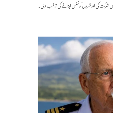
ں شرکت کی اور شہریوں کو فٹنس اپنانے کی ترغیب دی۔