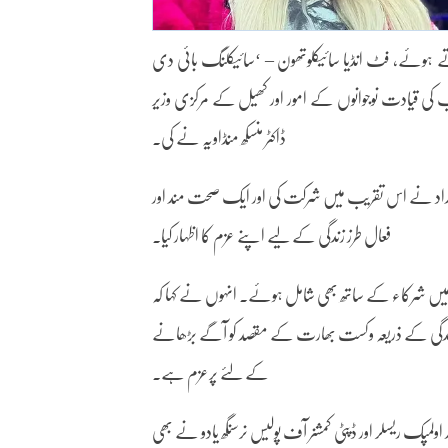
بڑھاتے ہوئے، فٹ انڈیا سائیکلوتھون – ‘سائیکلنگ بائی دی
ب کی قیادت نوجوانوں کے امور اور کھیل کے مرکزی وزیر
ڈاکٹر منسکھ منڈاویہ نے کی۔
 تعداد نے اس تقریب میں شرکت کی اور ایک صحت مند اور
فعال طرز زندگی کے لیے اپنے عزم کا اظہار کیا۔
 یاترا میں شرکاء کے ساتھ بھی شامل ہوئے۔ انہوں نے کہا کہ
زندگی کے ذریعہ وکست بھارت کے مقصد کو آگے بڑھانے
کے لئے پرعزم ہے۔
 اولمپک ریسلر اور ڈپٹی کمشنر آف پولیس نرسنگھ یادو نے بھی