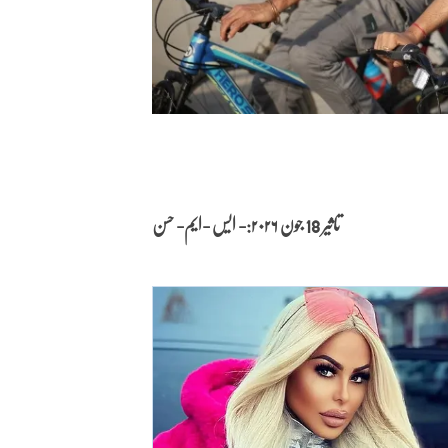
تاثیر 18 جون
۲۰۲۶:- ایس -ایم- حسن