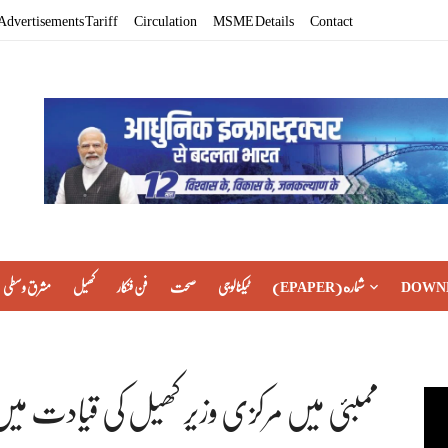
Advertisements Tariff
Circulation
MSME Details
Contact
DOWN
(EPAPER) شماره
ٹیکنالوجی
صحت
فن فنکار
کھیل
مشرق وسطی
ممبئی میں مرکزی وزیر کھیل کی قیادت م