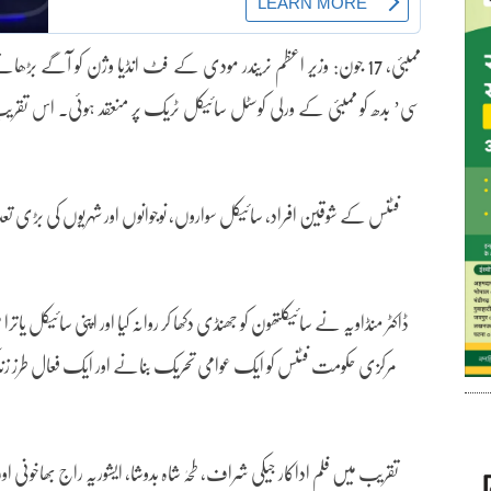
ممبئی، 17 جون: وزیر اعظم نریندر مودی کے فٹ انڈیا وژن کو آگے 
سی’ بدھ کو ممبئی کے ورلی کوسٹل سائیکل ٹریک پر منعقد ہوئی۔ اس تقری
فٹنس کے شوقین افراد، سائیکل سواروں، نوجوانوں اور شہریوں کی بڑی
ڈاکٹر منڈاویہ نے سائیکلتھون کو جھنڈی دکھا کر روانہ کیا اور اپنی سائیکل
مرکزی حکومت فٹنس کو ایک عوامی تحریک بنانے اور ایک فعال طرز 
تقریب میں فلم اداکار جیکی شراف، طحہٰ شاہ بدوشا، ایشوریہ راج بھاخونی اور