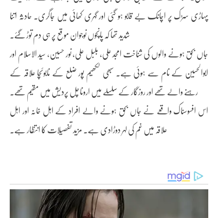
پہاڑی سڑک پر اچانک بے قابو ہو گئی اور گہری کھائی میں جاگری۔ حادثہ اتنا
شدید تھا کہ پانچوں نوجوان موقع پر ہی دم توڑ گئے۔
جاں بحق ہونے والوں کی شناخت امجد علی، بلبل علی، نور حسین، سید الاسلام اور
ابوالحسین کے نام سے ہوئی ہے۔ سبھی لکھیم پور ضلع کے نابوئچا علاقہ کے
رہنے والے تھے اور روزگار کے سلسلے میں اروناچل پردیش میں مقیم تھے۔
اس افسوسناک واقعے نے جاں بحق ہونے والے افراد کے اہل خانہ اور اہل
علاقہ میں غم کی لہر دوڑادی ہے۔ مزید تفصیلات کا انتظار ہے۔