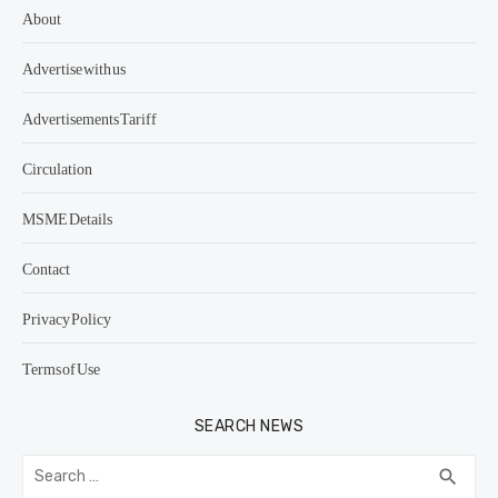
About
Advertise with us
Advertisements Tariff
Circulation
MSME Details
Contact
Privacy Policy
Terms of Use
SEARCH NEWS
Search
SEA
search
for: