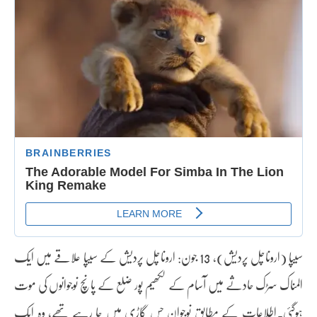
سیپا (اروناچل پردیش)، 13 جون: اروناچل پردیش کے سیپا علاقے میں ایک
المناک سڑک حادثے میں آسام کے لکھیم پور ضلع کے پانچ نوجوانوں کی موت
ہوگئی۔اطلاعات کے مطابق نوجوان جس گاڑی میں جا رہے تھے، وہ ایک