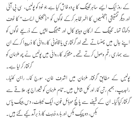
کے روز ایک ایسے سائبر گینگ کا پردہ فاش کیا ہے جو خود کو پولیس، سی بی آئی
اور دیگر تفتیشی ایجنسیوں کا افسر ظاہر کرکے لوگوں کو “ڈیجیٹل اریسٹ” کا خوف
دکھاتا تھا۔ گینگ کے ارکان ویڈیو کال اور میسجنگ ایپس کے ذریعے لوگوں کو
اپنے جال میں پھنساتے تھے اور گرفتاری یا قانونی کارروائی کا ڈر پیدا کرکے ان
سے بھاری رقم وصول کرتے تھے۔ مشترکہ کارروائی میں پولیس نے چھ ملزمان کو
گرفتار کر لیا ہے۔
پولیس کے مطابق گرفتار ملزمان میں اشرف خان، سورج کمار، راجن کٹیار،
راجدیپ، بھیم رتن کمار اور کمل شامل ہیں۔ تمام ملزمان کو شیوراج پور علاقے سے
گرفتار کیا گیا۔ ان کے قبضے سے پانچ موبائل فون، ایک ٹیبلٹ، دس بینک پاس
بکس، دو چیک بکس اور بارہ ڈیبٹ کارڈ برآمد کیے گئے ہیں۔