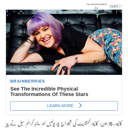
کانپور، 15 جون: کانپور کمشنریٹ کی شیوراج پور پولیس اور سائبر کرائم سیل نے پیر