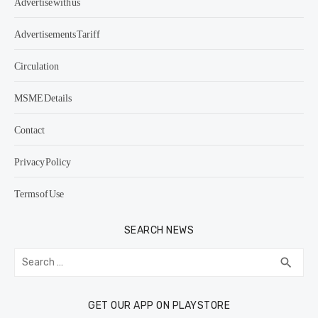
Advertise with us
Advertisements Tariff
Circulation
MSME Details
Contact
Privacy Policy
Terms of Use
SEARCH NEWS
Search
SEA
search
for:
GET OUR APP ON PLAYSTORE