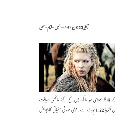
تاثیر 23 جون
۲۰۲۶:- ایس -ایم- حسن
ے کے بلاوڈا بیلمْنڈی ہیرا بلاک میں کیے گئے سائنسی دریافت
کے دوران پانچ اعلیٰ معیار کے ہیروں کا پتہ لگایا گیا ہے جن کا مجموعی وزن تقریباً 1.22 کیرٹ ہے۔قومی معدنی ترقیاتی کارپوریشن