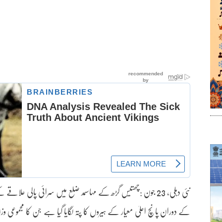
نئی دہلی، 23 جون :چھتیس گڑھ کے مہاسمد ضلع میں سرائی پالی علاق