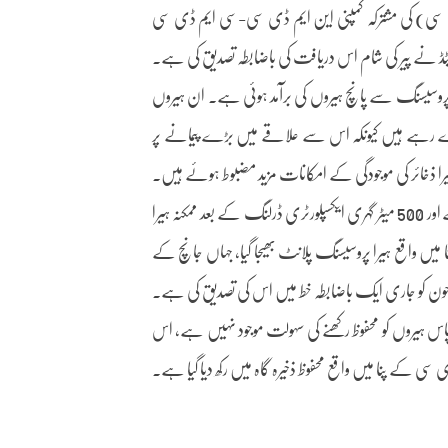
ی سی) کی مشترکہ کمپنی این ایم ڈی سی-سی ایم ڈی سی
یٹڈ نے پیر کی شام اس دریافت کی باضابطہ تصدیق کی ہے۔
مْنڈی ہیرا بلاک میں 200 ٹن معدنی مواد کی پروسیسنگ سے پانچ ہیروں کی برآمد ہوئی ہے۔ ان ہیروں
بی قرار دے رہے ہیں کیونکہ اس سے علاقے میں بڑے پیمانے پر
را ذخائر کی موجودگی کے امکانات مزید مضبوط ہوئے ہیں۔
کمپنی کے مطابق علاقے میں اسٹریم سیڈیمنٹ سیمپلنگ، جیو فزیکل سروے اور 500 میٹر گہری ایکسپلورٹری ڈرلنگ کے بعد ممکنہ ہیرا
2 ٹن مواد مدھیہ پردیش کے پنا میں واقع ہیرا پروسیسنگ پلانٹ بھیجا گیا، جہاں جانچ کے
اس ہیروں کو محفوظ رکھنے کی سہولت موجود نہیں ہے، اس
ی سی کے پنا میں واقع محفوظ ذخیرہ گاہ میں رکھ دیا گیا ہے۔