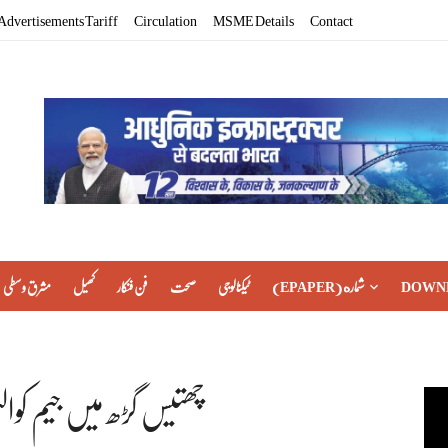
Advertisements Tariff
Circulation
MSME Details
Contact
DOWN
(EPAPER) شماره
ٹیکنالوجی
صحت
فن فنکار
کھیل
مشرق وسطی
چھتیس گڑھ میں جیم کو