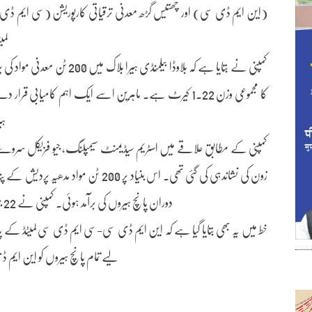
(این ایم ڈی سی) اور چھتیس گڑھ معدنی ترقیاتی کارپوریشن (سی ایم ڈ
لم
کمپنی نے بتایا ہے کہ بلاوڈا بیل
کا مجموعی وزن 1.22 کیرٹ ہے۔ ماہرین اسے ایک اہم کامیا
ہی
زون کی نشاندہی کی گئی تھی۔ اس بنیاد پر 00
دوران پانچ ہیروں کی برآمد ہوئی۔ کمپنی نے 22 جون کو جاری ایک باضابطہ خط میں اس کی تصدیق کی ہے۔
خط میں یہ بھی بتایا گیا ہے کہ این ایم ڈی سی-سی ایم ڈی سی لمیٹڈ کے پ
لیے تمام پانچ ہیروں کو این ایم ڈ