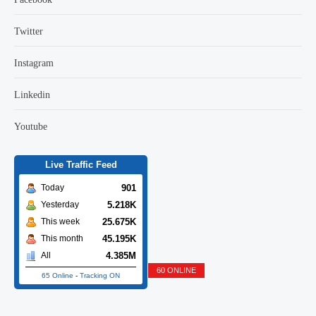
Twitter
Instagram
Linkedin
Youtube
Live Traffic Feed
901
Today
5.218K
Yesterday
25.675K
This week
45.195K
This month
4.385M
All
60 ONLINE
65 Online
-
Tracking ON