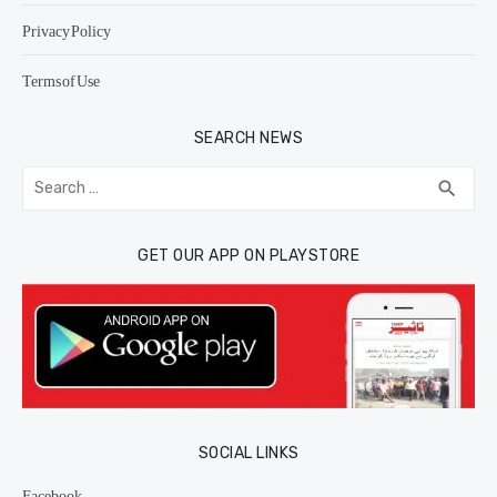
Privacy Policy
Terms of Use
SEARCH NEWS
Search
SEA
search
for:
GET OUR APP ON PLAYSTORE
SOCIAL LINKS
Facebook