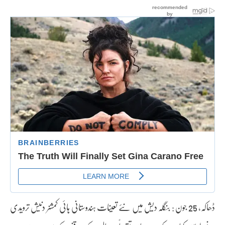
ڈھاکہ، 25 جون : بنگلہ دیش میں نئے تعینات ہندوستانی ہائی کمشنر دنیش ترویدی