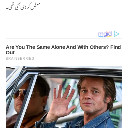
معطل کر دی گئی تھی۔