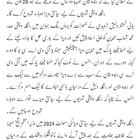
نے اعلان کیا ہے کہ ہندوستان تقریباً دو سال کے وقفے کے بعد 28 جون سے
بنگلہ دیشی شہریوں کے لیے سیاحتی ویزا دوبارہ شروع کرے گا۔
ہائی کمشنر دنیش ترویدی نے جمعرات کو یہاں بنگ بھابن میں بنگلہ دیشی صدر
محمد شہاب الدین کو اپنی اسناد پیش کیں اور ویزا کے جاری عمل کا جائزہ لینے کے
لیے جمنا فیوچر پارک میں انڈین ویزا ایپلیکیشن سینٹر (آئی وی اے سی) کا دورہ
کیا۔ دورے کے دوران، انہوں نے نوٹ کیا کہ جمنا فیوچر پارک میں آئی وی
اے سی ہندوستان کے سب سے بڑے ویزا سپورٹ مراکز میں سے ایک ہے
اور ہندوستان اور بنگلہ دیش کے درمیان باہمی تبادلے کا ایک اہم مرکز ہے۔
انہوں نے بتایا کہ بنگلہ دیشی شہریوں کے لیے سیاحتی ویزے اتوار سے دوبارہ
شروع ہو جائیں گے۔
بنگلہ دیشی شہریوں کے لیے سیاحتی ویزا کی سہولت 2024 میں وزیر اعظم شیخ حسینہ
کے خلاف بغاوت کے بعد پیش آنے والے ناخوشگوار واقعات کے درمیان