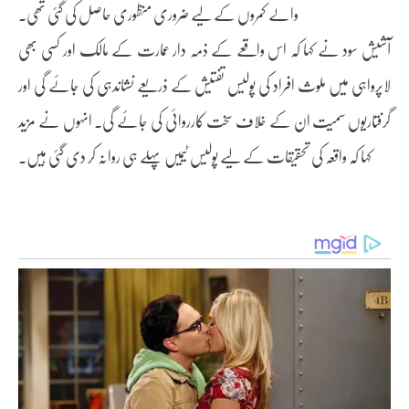
والے کمروں کے لیے ضروری منظوری حاصل کی گئی تھی۔
آشیش سود نے کہا کہ اس واقعے کے ذمہ دار عمارت کے مالک اور کسی بھی
لاپرواہی میں ملوث افراد کی پولیس تفتیش کے ذریعے نشاندہی کی جائے گی اور
گرفتاریوں سمیت ان کے خلاف سخت کارروائی کی جائے گی۔ انہوں نے مزید
کہا کہ واقعہ کی تحقیقات کے لیے پولیس ٹیمیں پہلے ہی روانہ کر دی گئی ہیں۔