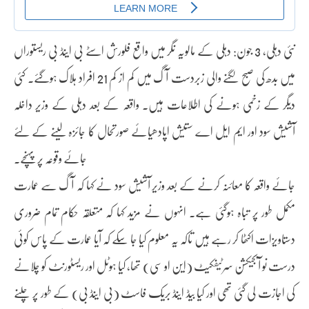
نئی دہلی، 3 جون: دہلی کے مالویہ نگر میں واقع فلورش اسٹے بی اینڈ بی ریستوراں
میں بدھ کی صبح لگنے والی زبردست آگ میں کم از کم 21 افراد ہلاک ہوگئے۔ کئی
دیگر کے زخمی ہونے کی اطلاعات ہیں۔ واقعہ کے بعد دہلی کے وزیر داخلہ
آشیش سود اور ایم ایل اے ستیش اپادھیائے صورتحال کا جائزہ لینے کے لئے
جائے وقوعہ پر پہنچے۔
جائے واقعہ کا معائنہ کرنے کے بعد وزیر آشیش سود نے کہا کہ آگ سے عمارت
مکمل طور پر تباہ ہوگئی ہے۔ انہوں نے مزید کہا کہ متعلقہ حکام تمام ضروری
دستاویزات اکٹھا کر رہے ہیں تاکہ یہ معلوم کیا جا سکے کہ آیا عمارت کے پاس کوئی
درست نو آبجیکشن سرٹیفکیٹ (این او سی) تھا، کیا ہوٹل اور ریسٹورنٹ کو چلانے
کی اجازت لی گئی تھی اور کیا بیڈ اینڈ بریک فاسٹ (بی اینڈ بی) کے طور پر چلنے