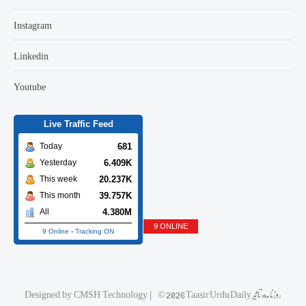
Instagram
Linkedin
Youtube
Live Traffic Feed
681
Today
6.409K
Yesterday
20.237K
This week
39.757K
This month
4.380M
All
9 ONLINE
9 Online
-
Tracking ON
© 2026 Taasir Urdu Daily روزنامه تاثیر
|
CMSH Technology
Designed by