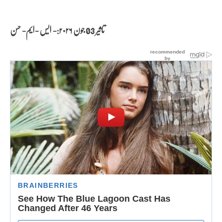
تاثیر 03 جون
۲۰۲۶:- ایس -ایم- حسن