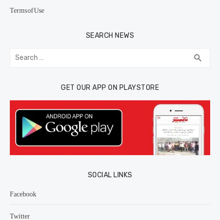
Terms of Use
SEARCH NEWS
Search
SEA
search
for:
GET OUR APP ON PLAYSTORE
SOCIAL LINKS
Facebook
Twitter