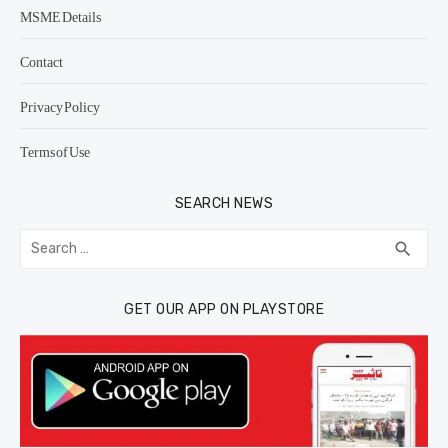
MSME Details
Contact
Privacy Policy
Terms of Use
SEARCH NEWS
Search
SEA
search
for:
GET OUR APP ON PLAYSTORE