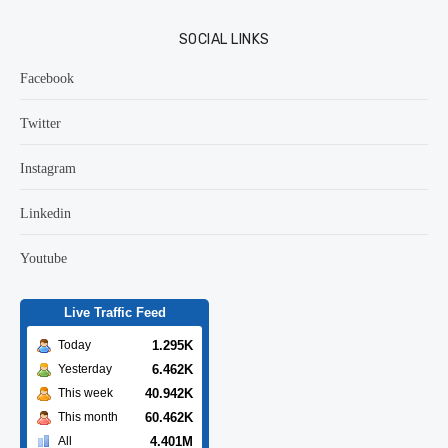
SOCIAL LINKS
Facebook
Twitter
Instagram
Linkedin
Youtube
Live Traffic Feed
1.295K
Today
6.462K
Yesterday
40.942K
This week
60.462K
This month
4.401M
All