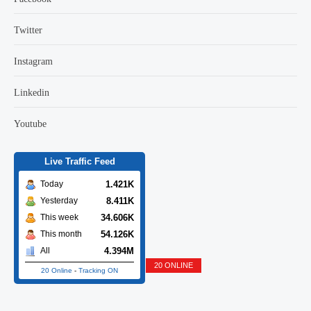
Twitter
Instagram
Linkedin
Youtube
Live Traffic Feed
1.421K
Today
8.411K
Yesterday
34.606K
This week
54.126K
This month
4.394M
All
20 ONLINE
20 Online
-
Tracking ON