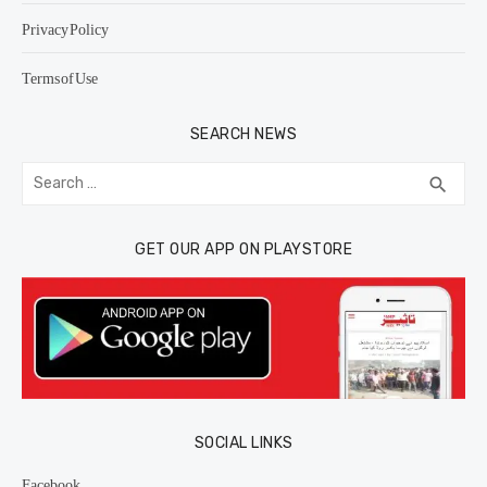
Privacy Policy
Terms of Use
SEARCH NEWS
Search
SEA
search
for:
GET OUR APP ON PLAYSTORE
SOCIAL LINKS
Facebook