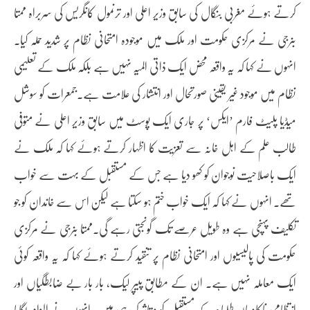
کرتے ہوئے مغربی بنگال کی سابق وزیر اعلی اور ترنمول کانگریس کی سربراہ ممتا
بنرجی نے مرکزی حکومت اور ملک میں موجودہ امتحانی نظام پر شدید حملہ کیا۔
انہوں نے کہا کہ یہ واقعہ محض ایک ذاتی المیہ نہیں ہے بلکہ ملک کے تعلیمی
نظام میں موجود غیر یقینی صورتحال اور انتشار کی علامت ہے۔جمعرات کو سوشل
میڈیا پلیٹ فارم ’ایکس‘ پر جاری ایک پوسٹ میں سابق وزیر اعلی نے متوفی
طالب علم کے اہل خانہ سے تعزیت کا اظہار کرتے ہوئے کہا کہ ملک نے
ایک باصلاحیت نوجوان کو کھو دیا ہے جس کے مستقبل کے بہت سے خواب
تھے۔ انہوں نے کہا کہ ایک خواب ختم ہو سکتا ہے لیکن اس سے خاندان کو جو
تکلیف پہنچی ہے وہ طویل عرصے تک گونجتی رہے گی۔ممتا بنرجی نے مرکزی
حکومت کی پالیسیوں اور امتحانی نظام پر تنقید کرتے ہوئے کہا کہ یہ واقعہ کوئی
ایک معاملہ نہیں ہے۔ ان کے مطابق پیپر لیک، بار بار بے ضابطگیاں اور
انتظامی ناکامیاں طلباء کے مستقبل کو متاثر کر رہی ہیں۔ انہوں نے الزام لگایا