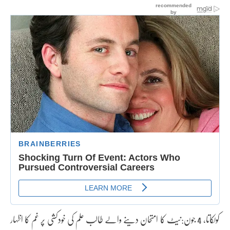
کولکاتا، 4 جون:نیٹ کا امتحان دینے والے طالب علم کی خودکشی پر غم کا اظہار