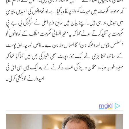
کہ موجودہ حکومت میں میرٹ کو داؤ پر لگا دیا گیا ہے اور نوجوانوں کی امیدیں مایوسی
میں تبدیل ہو رہی ہیں۔اپنے بیان میں سابق وزیر اعلی نے مرکز کی بی جے پی
حکومت پر تنقید کرتے ہوئے کہا کہ یہ ’غیر انسانی حکومت‘ ملک کے نوجوانوں کو
’مسلسل مایوس اور دھوکہ دہی‘ کا احساس دلا رہی ہے۔خاص طور پر، اپنی پوسٹ
کے ساتھ، ممتا بنرجی نے ایک نیوز رپورٹ بھی شیئر کی جس میں کہا گیا تھا کہ
مبینہ طور پر دوبارہ امتحان دینے کی ہمت نہ کرنے کے بعد ایک این ای ای ٹی
امیدوار نے خودکشی کر لی۔