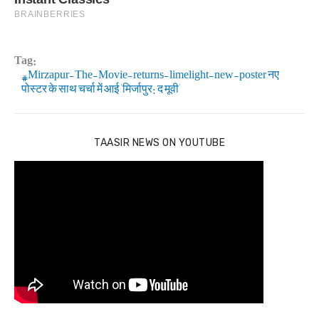
Tag:
Mirzapur-The-Movie-returns-limelight-new-poster नए
पोस्टर के साथ चर्चा में आई 'मिर्जापुर: द मूवी'
TAASIR NEWS ON YOUTUBE