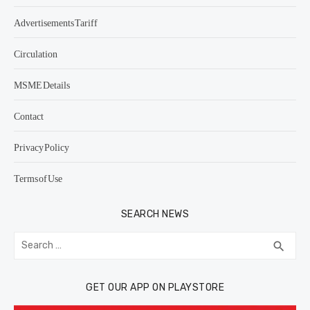
Advertisements Tariff
Circulation
MSME Details
Contact
Privacy Policy
Terms of Use
SEARCH NEWS
Search
SEA
search
for:
GET OUR APP ON PLAYSTORE