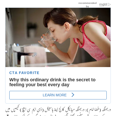
دربھنگہ (فضا امام): دربھنگہ میڈیکل کالج اینڈ ہاسپٹل (ڈی ایم سی ایچ) کیمپس میں