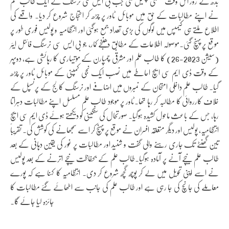
بدھ کے روز اس وقت سنسنی پھیل گئی جب بی ایس سی نرسنگ کے ایک طالب علم
نے اپنے مطالبات کے حق میں موبائل ٹاور پر چڑھ کر احتجاج شروع کر دیا۔ واقعے کی
اطلاع ملتے ہی کیمپس میں لوگوں کی بڑی تعداد جمع ہوگئی اور انتظامیہ و پولیس فوری طور پر
موقع پر پہنچ گئی۔موصولہ اطلاعات کے مطابق دھننجے کمار، جو بی ایس سی نرسنگ فائنل ایئر
(سیشن 2023-26) کا طالب علم اور مشرقی چمپارن کے موتیہاری کا رہائشی ہے، دوپہر
کے وقت ڈی ایم سی ایچ احاطے میں نصب ایک نجی کمپنی کے موبائل ٹاور پر چڑھ
گیا۔ طالب علم داخلی امتحان کے نمبروں میں اضافے اور نرسنگ کالج کے پرنسپل کے
خلاف کارروائی کا مطالبہ کر رہا تھا۔ٹاور پر موجود طالب علم مسلسل اپنے مطالبات دہراتا
رہا، جس کے باعث ماحول کشیدہ ہوگیا۔ صورتحال کی سنگینی کو دیکھتے ہوئے ڈی ایم سی ایچ
انتظامیہ، پولیس اور دیگر متعلقہ افسران نے موقع پر پہنچ کر اسے سمجھانے کی کوشش کی۔ تقریباً
تین گھنٹے تک جاری رہنے والی گفت و شنید اور مطالبات پر غور کی یقین دہانی کے بعد
طالب علم نیچے آنے پر آمادہ ہوگیا۔طالب علم کے بحفاظت نیچے اترنے کے بعد پولیس
نے اسے اپنی تحویل میں لے کر پوچھ گچھ شروع کر دی۔ انتظامیہ کا کہنا ہے کہ پورے
معاملے کی جانچ کی جا رہی ہے اور طالب علم کی جانب سے اٹھائے گئے مطالبات کا
جائزہ لیا جائے گا۔