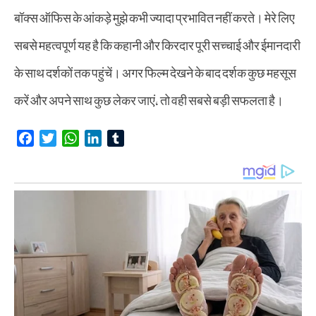
बॉक्स ऑफिस के आंकड़े मुझे कभी ज्यादा प्रभावित नहीं करते। मेरे लिए
सबसे महत्वपूर्ण यह है कि कहानी और किरदार पूरी सच्चाई और ईमानदारी
के साथ दर्शकों तक पहुंचें। अगर फिल्म देखने के बाद दर्शक कुछ महसूस
करें और अपने साथ कुछ लेकर जाएं, तो वही सबसे बड़ी सफलता है।
F
T
W
L
T
a
w
h
i
u
c
i
a
n
m
e
t
t
k
b
b
t
s
e
l
o
e
A
d
r
o
r
p
I
k
p
n