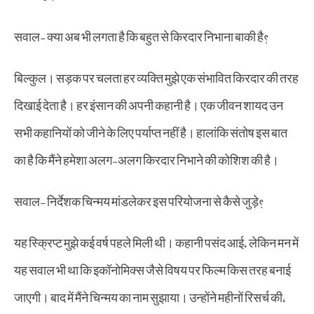
सवाल- क्या अब भी लगता है कि बहुत से किरदार निभाना बाकी है?
बिल्कुल। सड़क पर चलता हर व्यक्ति मुझे एक संभावित किरदार की तरह
दिखाई देता है। हर इंसान की अपनी कहानी है। एक जीवन शायद उन
सभी कहानियों को जीने के लिए पर्याप्त नहीं है। हालांकि संतोष इस बात
का है कि मैंने हमेशा अलग-अलग किरदार निभाने की कोशिश की है।
सवाल- निर्देशक चिन्मय मांडलेकर इस परियोजना से कैसे जुड़े?
यह स्क्रिप्ट मुझे कई वर्ष पहले मिली थी। कहानी पसंद आई, लेकिन मन में
यह सवाल भी था कि इकॉनोमिक्स जैसे विषय पर फिल्म किस तरह बनाई
जाएगी। बाद में मैंने चिन्मय का नाम सुझाया। उन्होंने महीनों रिसर्च की,