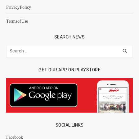
Privacy Policy
Terms of Use
SEARCH NEWS
Search
SEA
search
for:
GET OUR APP ON PLAYSTORE
SOCIAL LINKS
Facebook