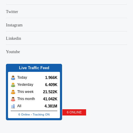
Twitter
Instagram
Linkedin
Youtube
Live Traffic Feed
1.966K
Today
6.409K
Yesterday
21.522K
This week
41.042K
This month
4.381M
All
6 ONLINE
6 Online
-
Tracking ON