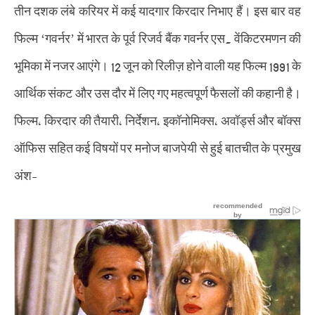
तीन दशक लंबे करियर में कई यादगार किरदार निभाए हैं। इस बार वह
b
t
s
e
l
o
e
A
d
r
फिल्म ‘गवर्नर’ में भारत के पूर्व रिजर्व बैंक गवर्नर एस. वेंकिटरमणन की
o
r
p
I
k
p
n
भूमिका में नजर आएंगे। 12 जून को रिलीज़ होने वाली यह फिल्म 1991 के
आर्थिक संकट और उस दौर में लिए गए महत्वपूर्ण फैसलों की कहानी है।
फिल्म, किरदार की तैयारी, निर्देशन, इकॉनोमिक्स, अवॉर्ड्स और बॉक्स
ऑफिस सहित कई विषयों पर मनोज बाजपेयी से हुई बातचीत के प्रमुख
अंश-