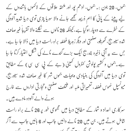
جموں, 20 جون :۔ جموں، ادھم پور اور ملحقہ علاقوں کے لاکھوں باشندوں کے
لیے پینے کے پانی کا اہم ذریعہ سمجھے جانے والا سوریا پتری توی دریا شدید آلودگی
کے خطرے سے دوچار ہو گیا ہے، کیونکہ 26 نالوں سے نکلنے والا تقریباً غیر صاف
شدہ سیوریج، گھریلو، صنعتی اور دیگر زہریلا فضلہ براہِ راست دریا میں ڈالا جا رہا ہے،
جس سے یہ آبی ذخیرہ بتدریج ایک بڑے گندے نالے کی شکل اختیار کرتا جا رہا
ہے۔جموں و کشمیر پولوشن کنٹرول کمیٹی (جے کے پی سی سی) کے مطابق
توی دریا میں آلودگی کی بنیادی وجوہات جموں شہر کا غیر صاف شدہ سیوریج،
میونسپل ٹھوس فضلہ، تعمیراتی ملبہ اور مختلف صنعتی و تجارتی اداروں سے خارج
ہونے والے آلودہ مادے ہیں۔
سرکاری اعداد و شمار کے مطابق دریا میں مجموعی طور پر 26 نالے براہ راست
شامل ہوتے ہیں، جن میں 20 نالے دائیں جانب اور 6 بائیں جانب سے آ کر