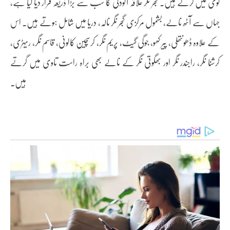
توی میں گرتے ہیں۔ گجر نگر علاقہ آلودگی کا سب سے بڑا ذریعہ قرار دیا گیا ہے،
جہاں سے آٹھ نالے، بشمول مرکزی گجر نگر نالہ، دریا میں شامل ہوتے ہیں۔ اس
کے علاوہ ڈھونتھلی، پیر کھو، جوگی گیٹ، پریم نگر، کرسچین کالونی، قاسم نگر، ریہڑی،
کرشنا نگر، راجندر نگر اور بھگوتی نگر کے نالے بھی براہ راست تاوی میں گرتے
ہیں۔