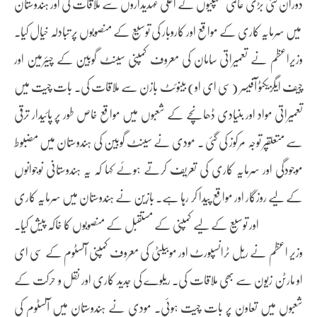
دوران کئی بڑی عالمی کمپنیوں کے اعلیٰ عہدیداروں سے ملاقات کی اور ہندوستان
میں سرمایہ کاری کے مواقع اور کاروبار کی توسیع کے منصوبوں پر تبادلہ خیال کیا۔
وزیراعظم نے تعمیراتی سامان کی معروف کمپنی سینٹ گوبین کے چیئرمین اور
چیف ایگزیکٹو آفیسر (سی ای او) بینوئٹ بازن سے ملاقات کی۔ بات چیت میں
تعمیراتی مواد اور بنیادی ڈھانچے کے شعبوں میں مواقع خاص طور پر پائیدار ترقی
سے متعلقپر توجہ مرکوز کی گئی ۔ مودی نے سینٹ گوبین کی ہندوستان میں مضبوط
موجودگی اور سرمایہ کاری کی تعریف کرتے ہوئے کہا کہ یہ ہندوستانی نوجوانوں
کے لیے روزگار اور مواقع پیدا کر رہا ہے۔ بازین نے ہندوستان میں سرمایہ کاری
اور توسیع کے لیے کمپنی کے مستقبل کے منصوبوں کا خاکہ پیش کیا۔
وزیر اعظم نے ریل ٹرانسپورٹ اور موبیلٹی کی معروف کمپنی آلسٹوم کے سی ای
او مارٹن زیون سے بھی ملاقات کی۔ ریلوے کی جدید کاری اور نقل و حرکت کے
شعبوں میں تعاون پر بات چیت ہوئی۔ مودی نے ہندوستان میں آلسٹوم کی