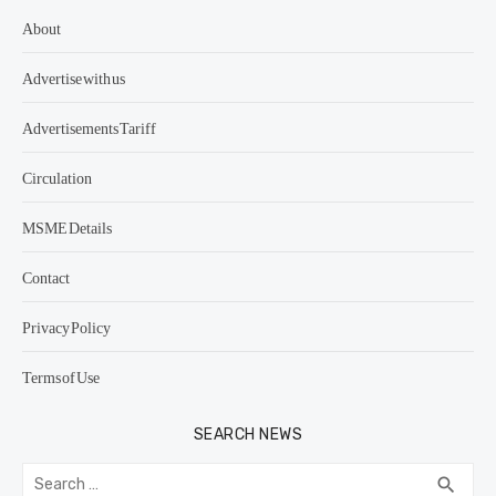
About
Advertise with us
Advertisements Tariff
Circulation
MSME Details
Contact
Privacy Policy
Terms of Use
SEARCH NEWS
Search
SEA
search