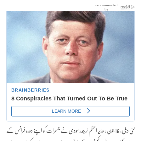
نئی دہلی، 18 جون : وزیر اعظم نریندر مودی نے جمعرات کو اپنے دورہ فرانس کے