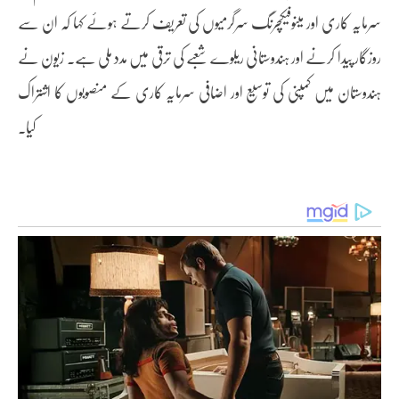
سرمایہ کاری اور مینوفیکچرنگ سرگرمیوں کی تعریف کرتے ہوئے کہا کہ ان سے
روزگار پیدا کرنے اور ہندوستانی ریلوے شعبے کی ترقی میں مدد ملی ہے۔ زیون نے
ہندوستان میں کمپنی کی توسیع اور اضافی سرمایہ کاری کے منصوبوں کا اشتراک
کیا۔