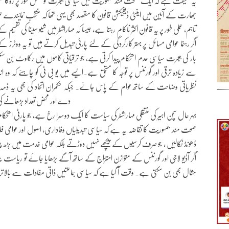
یہ حقیقت ہے کہ ایک صحت مند جمہوریت میں سیاسی ہجرت کو مکمل طور پر روکا نہی
بھارت کے آئین میں اینٹی ڈیفیکشن قانون کا مقصد بھی یہی تھا کہ منتخب نمائندے
تاہم، عملی طور پر یہ قانون اکثر ناکام رہتا ہے، جیسا کہ مہاراشٹر میں شیو سینا کی تق
اگر رہنما عوامی مسائل پر بہتر کارکردگی کے لئے پارٹی تبدیل کرتے ہیں تو یہ ووٹرز ک
بار کی ہجرت سیاسی عدم استحکام پیدا کرتی ہے، جو ترقیاتی کاموں میں رکاوٹ بن س
سے زیادہ ترقی اور گورننس پر توجہ کا مستحق ہے۔ایسے میں یو بی ٹی کو چاہئے کہ وہ 
نظریاتی وضاحت کے ساتھ عوام کے پاس جائے۔ جبکہ حکمران اتحاد کی بھی یہ ذمہ دار
دے اور محض تعداد بڑھانے کی س
بہر حال سچن اہیر کی منتقلی مہاراشٹر کی سیاست کا ایک دوسرا رخ ہے، جو پارٹی استحکام
صحت مند جمہوریت کا تقاضہ یہ ہے کہ سیاسی تبدیلیاں وفاداری، اصول اور عوامی فلا
ڈھونڈ نکالیں ، جو صرف کرسیوں کے پیچھے نہیں دوڑتے بلکہ عوامی خدمت میں بڑھ چڑھ 
اگر آڈیو لاجی اور گورننس کے متوازن امتزاج کے ساتھ آگے بڑھایا جائے تو ریا
مثال بھی بن سکتی ہے۔ وقت آ گیا ہے کہ سیاسی جماعتیں ذاتی مفادات سے بالاتر 