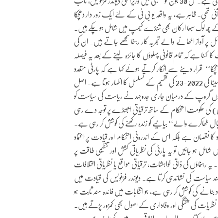
نامزدگی صرف ایک فرد کی منتقلی نہیں بلکہ ریاست کی سیاسی کشمکش کی تازہ ترین کڑی ہے۔ کل 30 جون کو ممبئی میں وزیراعلیٰ دیوندر فڑنویس، نائب
ئی تھی۔ ظاہر ہے، یہ واقعہ یو بی ٹی کے لئے ایک زور دار دھچکا
ے چھ لوک سبھا ارکان بھی شنڈے کیمپ میں شامل ہو چکے ہیں۔
ل پر آواز اٹھانے والے تجربہ کار رہنما سمجھے جاتے ہیں۔ ان کی
کہنا ہے کہ تمام قانونی پہلوؤں کا جائزہ لینے کے بعد یہ فیصلہ
‘‘ قرار دینے سے انکار کرتے ہوئے کہا ہے کہ پارٹی متعدد
جھٹکوں سے گزر چکی ہے اور اب بھی مضبوط ہے۔حالانکہ موجودہ صورتحال سے شیو سینا کی 2022-23 کی تقسیم کے تسلسل کا اظہار ہوتا ہے۔ اصل
 پر دونوں گروپ کے درمیان جاری جدوجہد نے ریاست کی سیاست کو
) کی حکومت استحکام کے ساتھ ترقیاتی ایجنڈے پر توجہ دے رہی
ل ٹھاکرے والے‘‘ بیانیے کو زندہ رکھنے کی کوشش کر رہی ہے۔
ا نقصان ہے بلکہ اس کے اندرونی استحکام اور قیادت پر اعتماد
 ہو جائیں تو یہ پارٹی کی نظریاتی کشش اور تنظیمی طاقت پر
ہنماؤں کی ذاتی خواہشات، ترقیاتی مواقع یا نظریاتی اختلافات
ند سیاست کی نشاندہی کرتا ہے۔ دیوندر فڑنویس کی قیادت میں
نانے کی کوشش کر رہی ہے، جو انتخابات میں فائدہ مند ثابت ہو
ریات کی پختگی اور وفاداری کے اصول بھی کمزور پڑتے ہیں۔