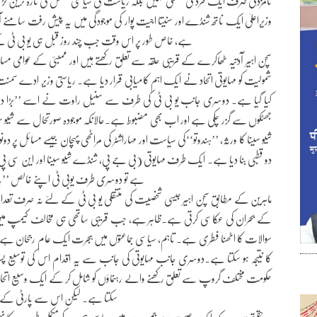
وزیراعلیٰ ایک ناتھ شنڈے اور سنیتا اجیت پوار کی موجودگی میں یہ پیش رفت سامنے آ
ہے، خاص طور پر اس وقت جب چند روز قبل ہی یو بی ٹی ک
سچن اہیر آدتیہ ٹھاکرے کے قریبی حلقہ سے تعلق رکھتے ہیں اور ممبئی کے عوامی مسائ
شمولیت کو مہایوتی اتحاد نے ایک اہم کامیابی قرار دیا ہے۔ ریاستی وزیر ادے سمنت کا 
کیا گیا ہے۔ دوسری جانب یو بی ٹی کی طرف سے سنِیل راوت نے اسے ’’بڑا دھچکا
شیو سینا کا ورثہ، ’’ہندوتو‘‘کی سیاست اور مہاراشٹر کی مراٹھی پہچان جیسے مسائل
دو قطبی بنا دیا ہے۔ ایک طرف مہایوتی (بی جے پی، شنڈے شیو سینا اور این سی پی
ہے تو دوسری طرف یوبی ٹی اپنے خالص ’’با
ماہرین کے مطابق سچن اہیر جیسی شخصیت کی منتقلی یو بی ٹی کے لئے نہ صرف تعداد ک
کے بحران کی عکاسی کرتی ہے۔ظاہر ہے، جب قریبی ساتھی ہی مخالف کیمپ میں شامل
سوالات کا اٹھنا فطری ہے۔ تاہم، سیاسی جماعتوں میں ہجرت ایک عام رجحان ہے۔ یہ ر
کا نتیجہ ہو سکتا ہے۔دوسری جانب مہایوتی کی جانب سے یہ اقدام اس کی توسیع پس
حکومت مختلف گروپ سے تعلق رکھنے والے رہنماؤں کو شامل کر کے ایک وسیع اتحاد ب
سکتا ہے۔ لیکن اس سے پارٹی کے نظ