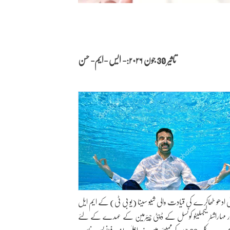
تاثیر 30 جون
۲۰۲۶:- ایس -ایم- حسن
یٰ ادھو ٹھاکرے کی قیادت والی شیو سینا (یو بی ٹی) کے ایم ایل
ر مہاراشٹر لیجسلیٹو کونسل کے ڈپٹی چیئرمین کے عہدے کے لئے