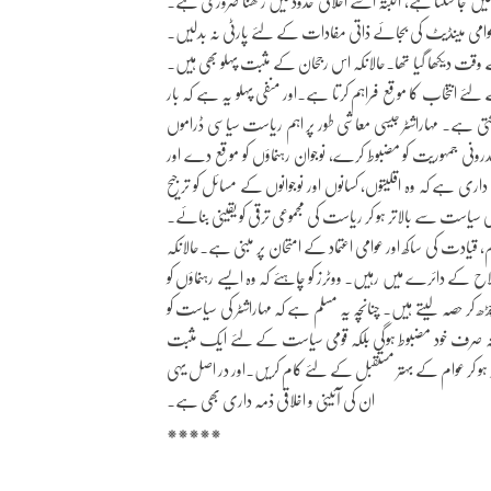
ں جا سکتا ہے، البتہ اسے اخلاقی حدود میں رکھنا ضروری ہے۔
 عوامی مینڈیٹ کی بجائے ذاتی مفادات کے لئے پارٹی نہ بدلیں۔
سیم کے وقت دیکھا گیا تھا۔حالانکہ اس رجحان کے مثبت پہلو بھی ہیں۔
ے لئے انتخاب کا موقع فراہم کرتا ہے۔اور منفی پہلو یہ ہے کہ بار
کتی ہے۔ مہاراشٹر جیسی معاشی طور پر اہم ریاست سیاسی ڈراموں
اندرونی جمہوریت کو مضبوط کرے، نوجوان رہنماؤں کو موقع دے اور
ی ہے کہ وہ اقلیتوں، کسانوں اور نوجوانوں کے مسائل کو ترجیح
یاست سے بالاتر ہو کر ریاست کی مجموعی ترقی کو یقینی بنائے۔
، قیادت کی ساکھ اور عوامی اعتماد کے امتحان پر مبنی ہے۔حالانکہ
ح کے دائرے میں رہیں۔ ووٹرز کو چاہئے کہ وہ ایسے رہنماؤں کو
کر حصہ لیتے ہیں۔ چنانچہ یہ مسلم ہے کہ مہاراشٹر کی سیاست کو
ست نہ صرف خود مضبوط ہوگی بلکہ قومی سیاست کے لئے ایک مثبت
ہو کر عوام کے بہتر مستقبل کے لئے کام کریں۔اور در اصل یہی
ان کی آئینی و اخلاقی ذمہ داری بھی ہے۔
*****