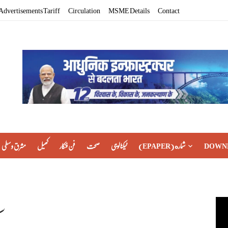
Advertisements Tariff
Circulation
MSME Details
Contact
DOWN
(EPAPER) شماره
ٹیکنالوجی
صحت
فن فنکار
کھیل
مشرق وسطی
سی