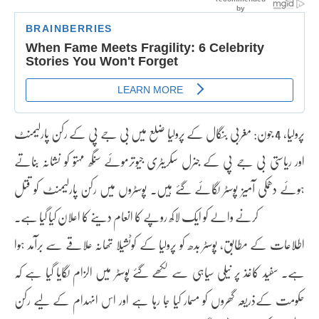
پرولیا، 4 جون: مغربی بنگال کے پرولیا ضلع میں بی جے پی کے رکن پارلیمنٹ
اور ریاستی بی جے پی کے جنرل سکریٹری جیوترموئے سنگھ مہتو کو نشانہ بناتے
ہوئے دھمکی آمیز پوسٹر لگائے گئے ہیں۔ پوسٹروں میں رکن پارلیمنٹ کو قتل
کرنے والے کو ایک لاکھ روپے کا انعام دینے کا اعلان کیا گیا ہے۔
اطلاعات کے مطابق، پوسٹر بدھ کو پرولیا کے کوٹشیلا تھانہ علاقے سے برآمد ہوا
ہے۔ سفید کاغذ پر نیلی سیاہی سے لکھے گئے پوسٹر میں الزام لگایا گیا ہے کہ
حکومت کےذریعہ گھروں کو مسمار کیا جا رہا ہے اور اس انہدام کے لیے رکن