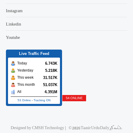
Instagram
Linkedin
Youtube
Live Traffic Feed
6.743K
Today
5.218K
Yesterday
31.517K
This week
51.037K
This month
4.391M
All
54 ONLINE
53 Online
-
Tracking ON
© 2026 Taasir Urdu Daily روزنامه تاثیر
|
CMSH Technology
Designed by