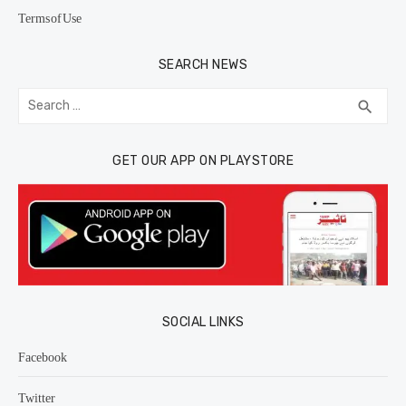
Terms of Use
SEARCH NEWS
Search
SEA
search
for:
GET OUR APP ON PLAYSTORE
SOCIAL LINKS
Facebook
Twitter