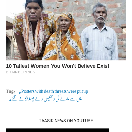
Tag:
Posters with death threats were put up
جان سے مارنے کی دھمکیوں والے پوسٹر لگائے گئے
TAASIR NEWS ON YOUTUBE