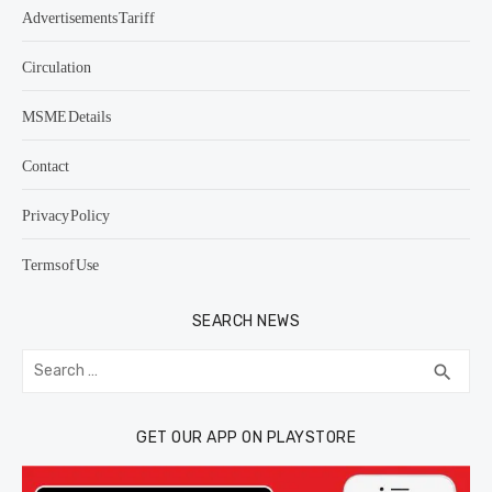
Advertisements Tariff
Circulation
MSME Details
Contact
Privacy Policy
Terms of Use
SEARCH NEWS
Search
SEA
search
for:
GET OUR APP ON PLAYSTORE