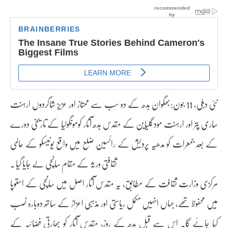
نئی دہلی، 11 جون:بھگوان بدھ کے دو سب سے ممتاز اور عزیز شاگردوں ارہنت
ساری پتر اور ارہنت مودگلیاین کے مقدس بدھ آثار کومونگولیا کے تاریخی دورے
کے بعد جمعرات کو مدھیہ پردیش کے رائسین ضلع میں واقع یونیسکو کے عالمی
ثقافتی ورثہ کے مقام سانچی لے جایا گیا ۔
مرکزی وزارت ثقافت کے مطابق، یہ مقدس آثار اصل میں سانچی کے استوپا
میں محفوظ تھے، جہاں انہیں مکمل ریاستی اور مذہبی اعزاز کے ساتھ دوبارہ نصب
کیا جائے گا۔ اس سے قبل بدھ کے روز، مقدس آثار کو بھارتی فضائیہ کے