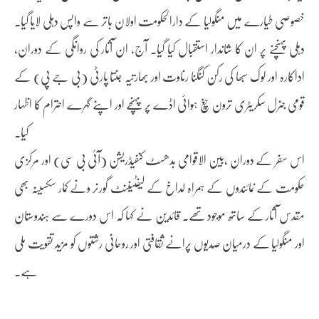
خصوصی طیارے میں منگولیا کے دارالحکومت اولان باتر سے واپس دہلی لایا گیا۔
دہلی پہنچنے پر ان کا شاندار استقبال کیا گیا۔ آج، ان آثار کی روانگی کے دوران،
اداکارہ اور لوک سبھا کی رکن کنگنا رناوت اور بھارتیہ جنتا پارٹی (بی جے پی) کے
قومی جنرل سکریٹری ترون چْغ ہوائی اڈے پر پہنچے اور اپنے گہرے احترام کا اظہار
کیا۔
اس سفر کے دوران ،بین الاقوامی بدھسٹ کنفیڈریشن (آئی بی سی) اور مرکزی
حکومت کے نمائندوں کے ہمراہ لداخ کے لیفٹیننٹ گورنر ونے کمار سکسینہ بھی
مقدس آثار کے ساتھ موجود تھے۔ قائدین نے کہا کہ اس دورے سے ہندوستان
اور منگولیا کے درمیان صدیوں پرانے ثقافتی اور روحانی رشتوں کو مزید تقویت ملی
ہے۔