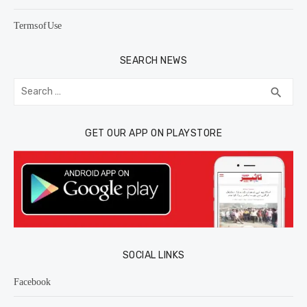
Terms of Use
SEARCH NEWS
Search
SEA
search
for:
GET OUR APP ON PLAYSTORE
SOCIAL LINKS
Facebook