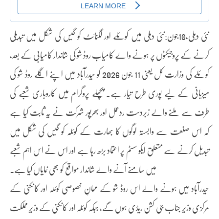
نئی دہلی،10جون:نئی دہلی میں کوئلے اور لگنائٹ کو گیس کی شکل میں تبدیلی
کرنے کے پروجیکٹوں پر ہونے والے کامیاب روڈ شو کی شاندار کامیابی کے بعد،
کوئلے کی وزارت کل یعنی 11 جون 2026 کو حیدرآباد میں اپنے اگلے روڈ شو کی
میزبانی کے لیے پوری طرح تیار ہے۔ پچھلے پروگرام میں کاروباری شعبے کی
طرف سے ملنے والے زبردست ردعمل اور بھرپور شرکت نے یہ ثابت کیا ہے
کہ اس صنعت سے وابستہ لوگوں کا بھارت کے کوئلہ کو گیس کی شکل میں
تبدیل کرنے سے متعلق ایکو سسٹم پر اعتماد بڑھ رہا ہے اور اس نے اس اہم شعبے
میں سامنے آنے والے شاندار مواقع کو بھی نمایاں کیا ہے۔
حیدرآباد میں ہونے والے اس روڈ شو کے مہمانِ خصوصی کوئلہ اور کانکنی کے
مرکزی وزیر جناب جی کشن ریڈی ہوں گے، جبکہ کوئلہ اور کانکنی کے وزیرِ مملکت