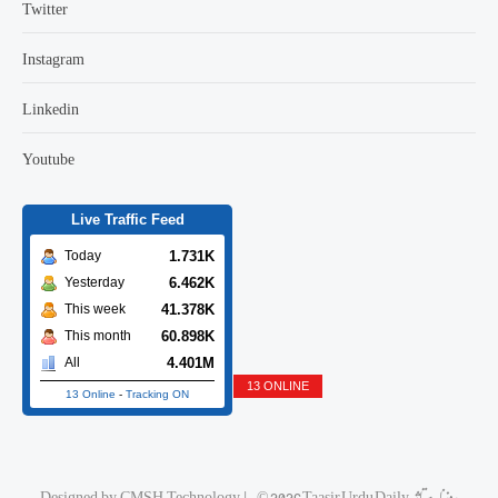
Twitter
Instagram
Linkedin
Youtube
Live Traffic Feed
1.731K
Today
6.462K
Yesterday
41.378K
This week
60.898K
This month
4.401M
All
13 ONLINE
13 Online
-
Tracking ON
© 2026 Taasir Urdu Daily روزنامه تاثیر
|
CMSH Technology
Designed by