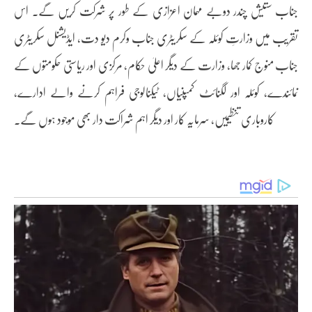
جناب ستیش چندر دوبے مہمان اعزازی کے طور پر شرکت کریں گے۔ اس
تقریب میں وزارتِ کوئلہ کے سکریٹری جناب وکرم دیو دت، ایڈیشنل سکریٹری
جناب منوج کمار جھا، وزارت کے دیگر اعلیٰ حکام، مرکزی اور ریاستی حکومتوں کے
نمائندے، کوئلہ اور لگنائٹ کمپنیاں، ٹیکنالوجی فراہم کرنے والے ادارے،
کاروباری تنظیمیں، سرمایہ کار اور دیگر اہم شراکت دار بھی موجود ہوں گے۔