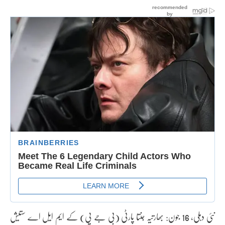
نئی دہلی، 16 جون: بھارتیہ جنتا پارٹی (بی جے پی) کے ایم ایل اے ستیش