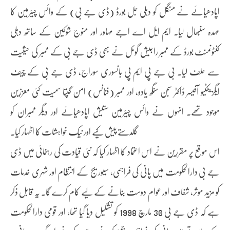
اپادھیائے نے منگل کو دہلی جل بورڈ (ڈی جے بی) کے وائس چیئرمین کا
عہدہ سنبھال لیا۔ ایم ایل اے اجے مہاور اور منوج شوکین کے ساتھ دہلی
کنٹونمنٹ بورڈ کے ممبر راجیش گوئل نے بھی ڈی جے بی کے ممبر کی حیثیت
سے حلف لیا۔ بی جے پی ایم پی بانسوری سوراج، ڈی جے بی کے چیف
ایگزیکٹیو آفیسر ڈاکٹر سجن سنگھ یادو، اور ممبر (فنانس) امن گپتا سمیت کئی معززین
موجود تھے۔ انہوں نے وائس چیئرمین ستیش اپادھیائے اور دیگر ممبران کو
گلدستے پیش کیے اور نیک خواہشات کا اظہار کیا۔
اس موقع پر مقررین نے اس اعتماد کا اظہار کیا کہ نئی قیادت کی رہنمائی میں ڈی
جے بی دارالحکومت میں پانی کی فراہمی، سیوریج کے انتظام اور شہری خدمات
کو مزید موثر، شفاف اور عوام دوست بنانے کے لیے کام کرے گا۔ یہ قابل ذکر
ہے کہ ڈی جے بی 30 مارچ 1998 کو تشکیل دیا گیا تھا، اور قومی دارالحکومت