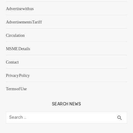
Advertise with us
Advertisements Tariff
Circulation
MSME Details
Contact
Privacy Policy
Terms of Use
SEARCH NEWS
Search
SEA
search
for: