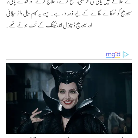
کے علاقے میں پانی کی فراہمی، جمع کرنے، علاج کرنے اور گندے پانی/
سیوریج کو ٹھکانے لگانے کے لیے ذمہ دار ہے۔ پہلے یہ کام دہلی واٹر سپلائی
اور سیوریج ڈسپوزل انڈرٹیکنگ کے تحت ہوتے تھے۔