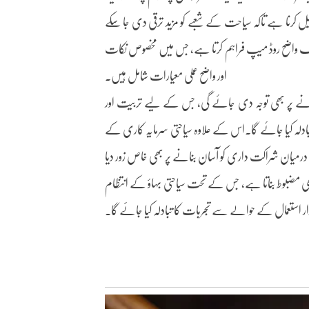
یل کرنا ہے تاکہ سیاحت کے شعبے کو مزید ترقی دی جا سکے
یے ایک واضح روڈ میپ فراہم کرتا ہے، جس میں مخصوص نکات
اور واضح عملی معیارات شامل ہیں۔
بنانے پر بھی توجہ دی جائے گی، جس کے لیے تربیت اور
ادلہ کیا جائے گا۔اس کے علاوہ سیاحتی سرمایہ کاری کے
رمیان شراکت داری کو آسان بنانے پر بھی خاص زور دیا
ھی مضبوط بناتا ہے، جس کے تحت سیاحتی بہاؤ کے انتظام
ار استعمال کے حوالے سے تجربات کا تبادلہ کیا جائے گا۔