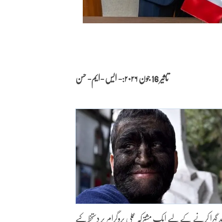
تاثیر 16 جون
۲۰۲۶:- ایس -ایم- حسن
د گہرا کرنے کے لیے ایک مشترکہ عملی پروگرام پر دستخط کیے