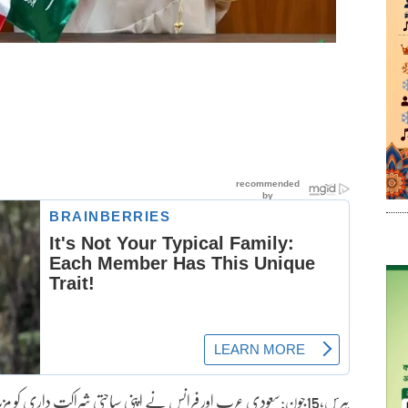
پیرس،15جون:سعودی عرب اور فرانس نے اپنی سیاحتی شراکت داری کو مزی