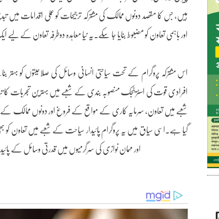
ہیں، جس کا مقصد دونوں ممالک کی مشترکہ ترجیحات کو عملی اقدامات میں تبد
اور باہمی تعاون کو مضبوط بنایا جا سکے۔یہ نیا معاہدہ دوطرفہ تعاون کے ل
اس مشترکہ پروگرام کے تحت سیاحتی انسانی وسائل کی صلاحیتوں کو بہتر 
افرادی قوت کی اسٹریٹجک منصوبہ بندی کے شعبے میں بہترین تجربات کا تب
شعبے میں تعاون، سرمایہ کاری کے مواقع کے فروغ اور دونوں ممالک کے د
گیا ہے۔اسی سیاق میں یہ پروگرام پائیدار سیاحت کے شعبے میں تعاون کو ب
اور مہمان نوازی کی سرگرمیوں میں قدرتی وسائل کے پائید