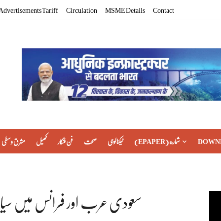
Advertisements Tariff
Circulation
MSME Details
Contact
DOWN
(EPAPER) شماره
ٹیکنالوجی
صحت
فن فنکار
کھیل
مشرق وسطی
سعودی عرب اور فرانس میں سیاحت