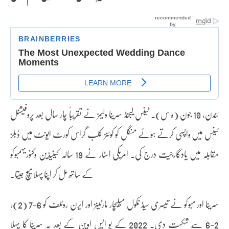
لندن، 10 جون (ہ س)۔ ٹینس لیجنڈ سرینا ولیمز نے تقریباً چار سال بعد پروفیشنل
ٹینس میں واپسی کرتے ہوئے منگل کو کوئنز کلب گراس کورٹ ایونٹ میں ڈبلز
مقابلہ میں یادگارجیت درج کی۔ امریکی اسٹار نے 19 سالہ کینیڈین وکٹوریہمبوکو
کے ساتھ مل کر اپنا پہلا میچ جیتا۔
سرینا اور مبوکو نے تیسری سیڈ نکول میلیچار مارٹینز اور ایرن روٹلف کو 6-7 (2)،
2-6 سے شکست دی۔ 2022 کے یو ایس اوپن کے بعد یہ سرینا کا پہلا