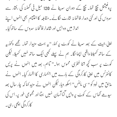
پروفیشنل میچ تھا۔ میچ کے دوران سرینا نے 120 میل فی گھنٹہ کی رفتار سے
سروس کی اور کئی دمدار فاتھانہ شارٹ لگائے۔مقابلہ کا اختتام بھی انہوں اپنے
انداز میں دو ایس اور شاندار فاتحانہ سروس کے ساتھ کیا۔
اپنی جیت کے بعد سرینا نے کورٹ پر کہا، “یہ بہت مزیدار تھا۔ مجھے وکٹوریہ
کے ساتھ کھیلنا واقعی اچھا لگا۔ ہم نے پہلے کبھی ایک ساتھ نہیں کھیلا، لیکن
کورٹ پر سب کچھ اتنا فطری محسوس ہوا۔” تاہم، بعد میں انہوں نے پریس
کانفرنس میں اپنی کارکردگی کے بارے میں انکساری کا اظہار کیا۔ انہوں نے
مذاق میں خود کو “سی مائنس” اسکور دیا، لیکن انہوں نے مزید کہا کہ چار سال بعد
سیدھے گھاس کے کوٹ پر واپس آنا آسان نہیں ہوتا اور مجموعی طور پر، اس کی
کارکردگی اچھی رہی۔