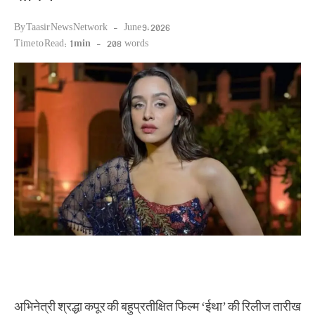
Posted
By
Taasir News Network
June 9, 2026
on
Time to Read:
1 min
-
208
words
अभिनेत्री श्रद्धा कपूर की बहुप्रतीक्षित फिल्म ‘ईथा’ की रिलीज तारीख