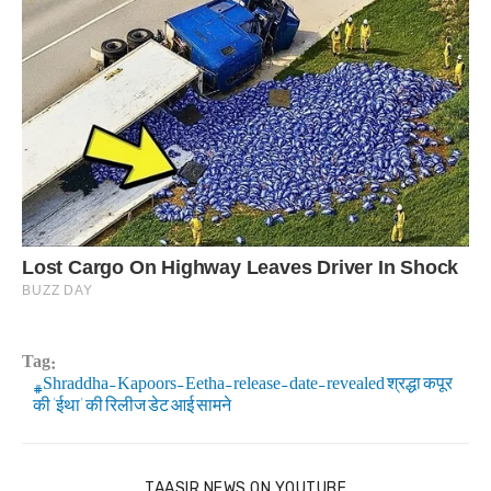
Tag:
Shraddha-Kapoors-Eetha-release-date-revealed श्रद्धा कपूर
की 'ईथा' की रिलीज डेट आई सामने
TAASIR NEWS ON YOUTUBE