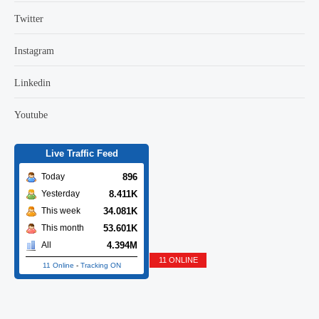
Twitter
Instagram
Linkedin
Youtube
Live Traffic Feed
896
Today
8.411K
Yesterday
34.081K
This week
53.601K
This month
4.394M
All
11 ONLINE
11 Online
-
Tracking ON