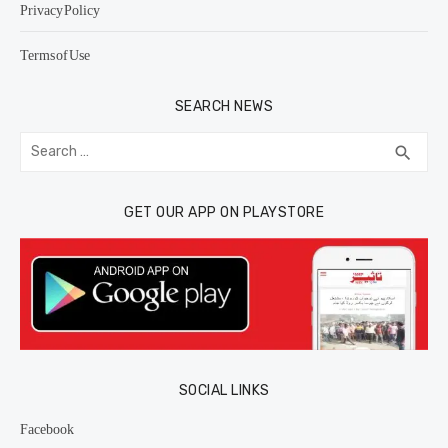
Privacy Policy
Terms of Use
SEARCH NEWS
Search
SEA
search
for:
GET OUR APP ON PLAYSTORE
SOCIAL LINKS
Facebook