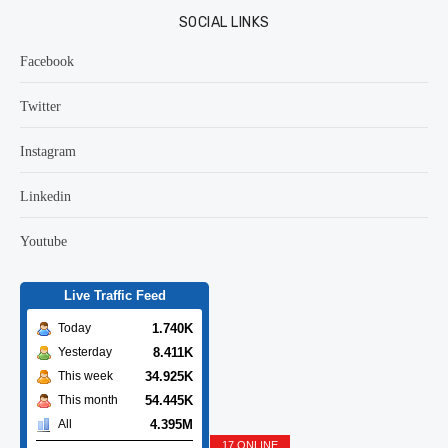
SOCIAL LINKS
Facebook
Twitter
Instagram
Linkedin
Youtube
Live Traffic Feed
1.740K
Today
8.411K
Yesterday
34.925K
This week
54.445K
This month
4.395M
All
17 ONLINE