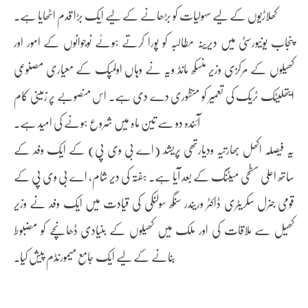
کھلاڑیوں کے لیے سہولیات کو بڑھانے کے لیے ایک بڑا قدم اٹھایا ہے۔
پنجاب یونیورسٹی میں دیرینہ مطالبہ کو پورا کرتے ہوئے نوجوانوں کے امور اور
کھیلوں کے مرکزی وزیر منسکھ مانڈ ویہ نے وہاں اولمپک کے معیاری مصنوعی
ایتھلیٹک ٹریک کی تعمیر کو منظوری دے دی ہے۔ اس منصوبے پر زمینی کام
آئندہ دو سے تین ماہ میں شروع ہونے کی امید ہے۔
یہ فیصلہ اکھل بھارتیہ ودیارتھی پریشد (اے بی وی پی) کے ایک وفد کے
ساتھ اعلیٰ سطحی میٹنگ کے بعد آیا ہے۔ ہفتہ کی دیر شام، اے بی وی پی کے
قومی جنرل سکریٹری ڈاکٹر وریندر سنگھ سولنکی کی قیادت میں ایک وفد نے وزیر
کھیل سے ملاقات کی اور ملک میں کھیلوں کے بنیادی ڈھانچے کو مضبوط
بنانے کے لیے ایک جامع میمورنڈم پیش کیا۔