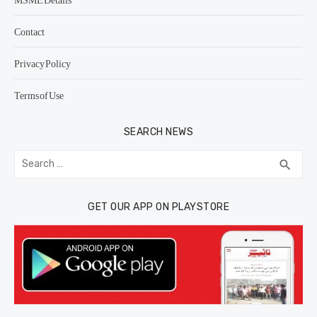
Contact
Privacy Policy
Terms of Use
SEARCH NEWS
Search
SEA
search
for:
GET OUR APP ON PLAYSTORE