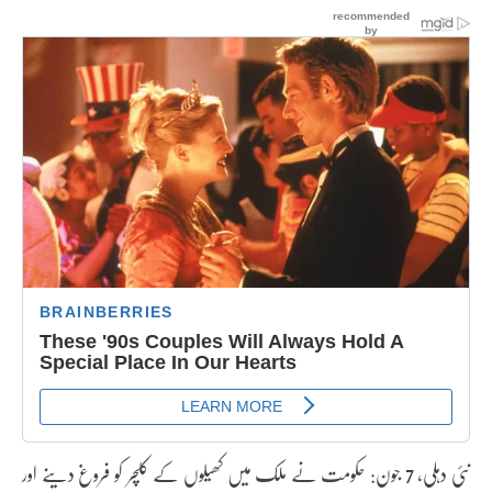
نئی دہلی، 7 جون: حکومت نے ملک میں کھیلوں کے کلچر کو فروغ دینے اور