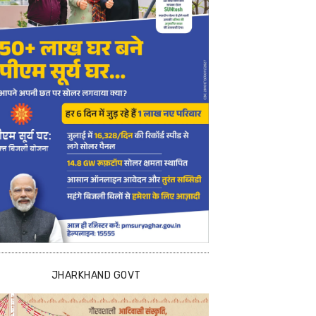
JHARKHAND GOVT