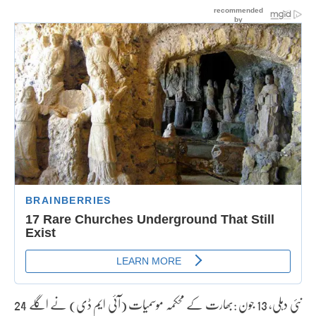
نئی دہلی، 13 جون :بھارت کے محکمہ موسمیات (آئی ایم ڈی) نے اگلے 24