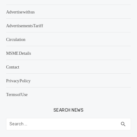
Advertise with us
Advertisements Tariff
Circulation
MSME Details
Contact
Privacy Policy
Terms of Use
SEARCH NEWS
Search
SEA
search
for: