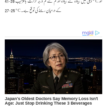
دہلی میں زیادہ سے زیادہ اور کم سے کم درجہ حرارت بالترتیب 39-41 ° C اور
25-27 ° C کے درمیان رہنے کی توقع ہے۔