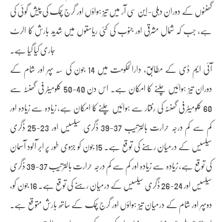
گھنٹوں کے دوران دہلی-این سی آر میں تیز ہواؤں اور گرج چمک کی پیش گوئی کی
ہے، جب کہ شمال مشرقی اور جنوب کی کئی ریاستوں میں شدید بارش کا الرٹ
جاری کیا گیا ہے۔
آئی ایم ڈی کے مطابق، دارالحکومت میں 14 جون کی سہ پہر اور شام کے
دوران تیز ہوائیں چلنے کا امکان ہے۔ اس دن 40-50 کلومیٹر فی گھنٹہ سے
60 کلومیٹر فی گھنٹہ کی رفتار سے ہوائیں چلنے کا امکان ہے، زیادہ سے زیادہ اور
کم سے کم درجہ حرارت بالترتیب 37-39 ڈگری سیلسیس اور 23-25 ڈگری
سیلسیس کے درمیان رہنے کی توقع ہے۔ 15 جون کو جزوی طور پر ابر آلود آسمان
کی توقع ہے، زیادہ سے زیادہ اور کم سے کم درجہ حرارت بالترتیب 37-39 ڈگری
سیلسیس اور 24-26 ڈگری سیلسیس کے درمیان رہنے کی توقع ہے۔ 16 جون کو،
دوپہر اور شام کے درمیان تیز ہواؤں اور گرج چمک کے ساتھ بارش متوقع ہے۔