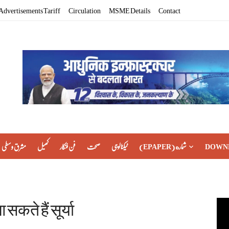
Advertisements Tariff
Circulation
MSME Details
Contact
مشرق وسطی
کھیل
فن فنکار
صحت
ٹیکنالوجی
(EPAPER) شماره
DOWN
सकते हैं सूर्या