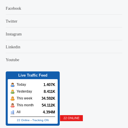
Facebook
Twitter
Instagram
Linkedin
Youtube
Live Traffic Feed
1.407K
Today
8.411K
Yesterday
34.592K
This week
54.112K
This month
4.394M
All
22 ONLINE
22 Online
-
Tracking ON