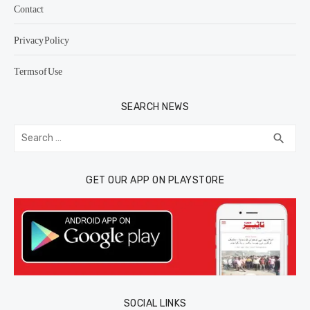
Contact
Privacy Policy
Terms of Use
SEARCH NEWS
Search
SEA
search
for:
GET OUR APP ON PLAYSTORE
SOCIAL LINKS