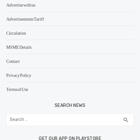
Advertise with us
Advertisements Tariff
Circulation
MSME Details
Contact
Privacy Policy
Terms of Use
SEARCH NEWS
Search
SEA
search
for:
GET OUR APP ON PLAYSTORE