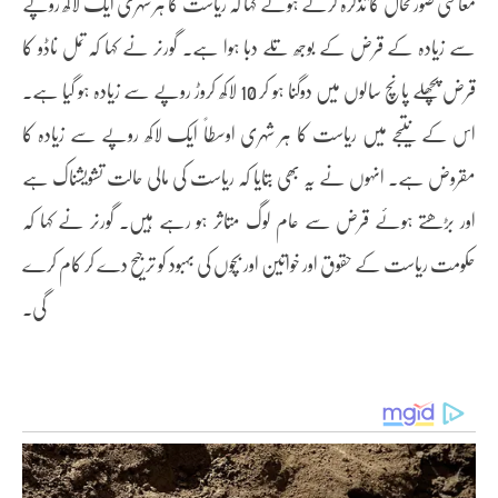
معاشی صورتحال کا تذکرہ کرتے ہوئے کہا کہ ریاست کا ہر شہری ایک لاکھ روپے
سے زیادہ کے قرض کے بوجھ تلے دبا ہوا ہے۔ گورنر نے کہا کہ تمل ناڈو کا
قرض پچھلے پانچ سالوں میں دوگنا ہو کر 10 لاکھ کروڑ روپے سے زیادہ ہو گیا ہے۔
اس کے نتیجے میں ریاست کا ہر شہری اوسطاً ایک لاکھ روپے سے زیادہ کا
مقروض ہے۔ انہوں نے یہ بھی بتایا کہ ریاست کی مالی حالت تشویشناک ہے
اور بڑھتے ہوئے قرض سے عام لوگ متاثر ہو رہے ہیں۔ گورنر نے کہا کہ
حکومت ریاست کے حقوق اور خواتین اور بچوں کی بہبود کو ترجیح دے کر کام کرے
گی۔