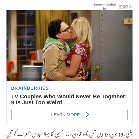
چنئی، 18 جون:17 ویں تمل ناڈو قانون ساز اسمبلی کا پہلا اجلاس جمعرات کو تمل