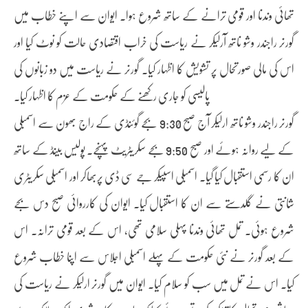
تھائی وندنا اور قومی ترانے کے ساتھ شروع ہوا۔ ایوان سے اپنے خطاب میں
گورنر راجندر وشو ناتھ آرلیکر نے ریاست کی خراب اقتصادی حالت کو نوٹ کیا اور
اس کی مالی صورتحال پر تشویش کا اظہار کیا۔ گورنر نے ریاست میں دو زبانوں کی
پالیسی کو جاری رکھنے کے حکومت کے عزم کا اظہار کیا۔
گورنر راجندر وشو ناتھ ارلیکر آج صبح 9:30 بجے گوئنڈی کے راج بھون سے اسمبلی
کے لیے روانہ ہوئے اور صبح 9:50 بجے سکریٹریٹ پہنچے۔ پولیس بینڈ کے ساتھ
ان کا رسمی استقبال کیا گیا۔ اسمبلی اسپیکر جے سی ڈی پربھاکر اور اسمبلی سکریٹری
شانتی نے گلدستے سے ان کا استقبال کیا۔ ایوان کی کارروائی صبح دس بجے
شروع ہوئی۔ تمل تھائی وندنا پہلی سلامی تھی، اس کے بعد قومی ترانہ۔ اس
کے بعد گورنر نے نئی حکومت کے پہلے اسمبلی اجلاس سے اپنا خطاب شروع
کیا۔ اس نے تمل میں سب کو سلام کیا۔ ایوان میں گورنر ارلیکر نے ریاست کی