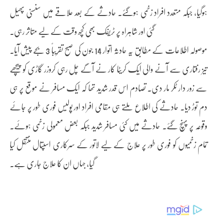
ہوگیا، جبکہ متعدد افراد زخمی ہوگئے۔ حادثے کے بعد علاقے میں سنسنی پھیل
گئی اور شاہراہ پر ٹریفک بھی کچھ وقت کے لیے متاثر رہی۔
موصولہ اطلاعات کے مطابق یہ حادثہ اتوار 14 جون کی صبح تقریباً 3 بجے پیش آیا۔
تیز رفتاری سے آنے والی ایک کریٹا کار نے آگے چل رہی کروزر گاڑی کو پیچھے
سے زور دار ٹکر مار دی۔ تصادم اس قدر شدید تھا کہ ایک مسافر نے موقع پر ہی
دم توڑ دیا۔ حادثے کی اطلاع ملتے ہی مقامی افراد اور پولیس فوری طور پر جائے
وقوعہ پر پہنچ گئے۔ حادثے میں کئی مسافر شدید جبکہ بعض معمولی زخمی ہوئے۔
تمام زخمیوں کو فوری طور پر علاج کے لیے لاتور کے سرکاری اسپتال منتقل کیا
گیا، جہاں ان کا علاج جاری ہے۔