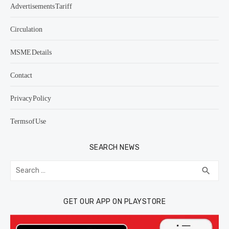
Advertisements Tariff
Circulation
MSME Details
Contact
Privacy Policy
Terms of Use
SEARCH NEWS
Search
SEA
search
for:
GET OUR APP ON PLAYSTORE