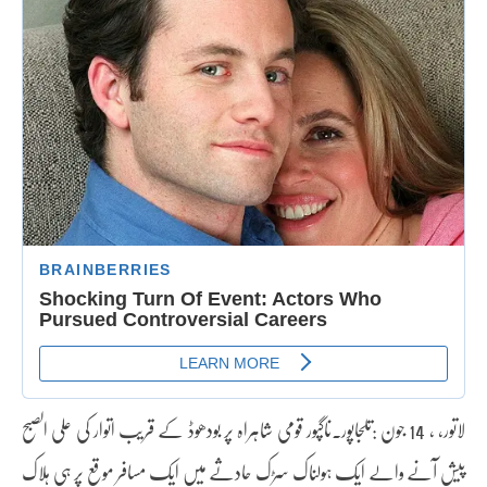
لاتور، ، 14 جون :تلجاپور۔ناگپور قومی شاہراہ پر بودھوڈ کے قریب اتوار کی علی الصبح
پیش آنے والے ایک ہولناک سڑک حادثے میں ایک مسافر موقع پر ہی ہلاک