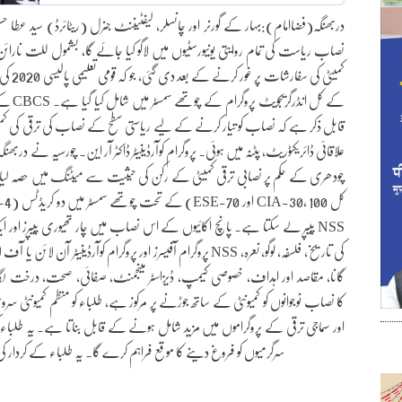
دربھنگہ(فضاامام):بہار کے گورنر اور چانسلر، لیفٹیننٹ جنرل (ریٹائرڈ) سید عطا ح
نصاب ریاست کی تمام روایتی یونیورسٹیوں میں لاگو کیا جائے گا، بشمول للت نارائن 
کمیٹی 
علاقائی ڈائریکٹوریٹ، پٹنہ میں ہوئی۔ پروگرام کوآرڈینیٹر ڈاکٹر آر این۔ چورسیہ نے دربھنگ
چودھری کے حکم پر نصابی ترقی کمیٹی کے رکن کی حیثیت سے میٹنگ میں حصہ لیا۔ ڈ
پروگرام آفیسرز اور پروگرام کوآرڈینیٹر آن لائن یا آف لائن کلاسز کا
گانا، مقاصد اور اہداف، خصوصی کیمپ، ڈیزاسٹر مینجمنٹ، صفائی، صحت، درخت لگان
اور سماجی ترقی کے پروگراموں میں مزید شامل ہونے کے قابل بناتا ہے۔ یہ طلباء کو 
سرگرمیوں کو فروغ دینے کا موقع فراہم کرے گا۔ یہ طلباء کے کردار کی 