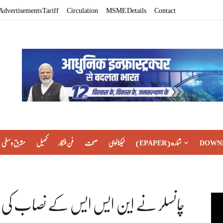
Advertisements Tariff
Circulation
MSME Details
Contact
DOWN
(EPAPER) شماره
ٹیکنالوجی
صحت
فن فنکار
کھیل
مشرق وسطی
چانسلر نے این ایس ایس کے نصاب کی