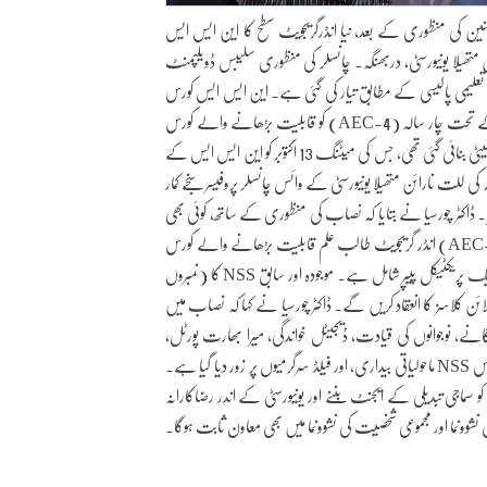
سنین کی منظوری کے بعد، نیا انڈرگریجویٹ سطح کا این ایس ایس
متھیلا یونیورسٹی، دربھنگہ۔ چانسلر کی منظوری سلیبس ڈویلپمنٹ
کی سفارشات پر غور کرنے کے بعد دی گئی، جو کہ قومی تعلیمی پالیسی 2020 کی تعلیمی پالیسی کے مطابق تیار کی گئی ہے۔ این ایس ایس کورس
کو قابلیت بڑھانے والے کورس (AEC-4) کے تحت چار سالہ CBCS کے کل انڈرگریجویٹ پروگرام کے چوتھے سمسٹر میں شامل کیا گیا ہے۔
قابل ذکر ہے کہ نصاب کو تیار کرنے کے لیے ریاستی سطح کے نصاب کی ترقی کی کمیٹی بنائی گئی تھی، جس کی میٹنگ 13 اکتوبر کو این ایس ایس کے
ہ کی للت نارائن متھیلا یونیورسٹی کے وائس چانسلر پروفیسر سنجے کمار
اکٹر چورسیا نے بتایا کہ نصاب کی منظوری کے ساتھ، کوئی بھی
انڈر گریجویٹ طالب علم قابلیت بڑھانے والے کورس (AEC-4) کے تحت چوتھے سمسٹر میں دو کریڈٹس (ESE-70 اور CIA-30، کل 100
نمبروں) کا NSS پیپر لے سکتا ہے۔ پانچ اکائیوں کے اس نصاب میں چار تھیوری پیپرز اور ایک پریکٹیکل پیپر شامل ہے۔ موجودہ اور سابق NSS
 انعقاد کریں گے۔ ڈاکٹر چورسیا نے کہا کہ نصاب میں NSS کی تاریخ، فلسفہ، لوگو، نعرہ،
ے، نوجوانوں کی قیادت، ڈیجیٹل خواندگی، میرا بھارت پورٹل،
ماحولیاتی بیداری، اور فیلڈ سرگرمیوں پر زور دیا گیا ہے۔ NSS کا نصاب نوجوانوں کو کمیونٹی کے ساتھ جوڑنے پر مرکوز ہے، طلباء کو منظم کمیونٹی سروس
سماجی تبدیلی کے ایجنٹ بننے اور یونیورسٹی کے اندر رضاکارانہ
نشوونما اور مجموعی شخصیت کی نشوونما میں بھی معاون ثابت ہوگا۔