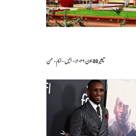
تاثیر 08 جون
۲۰۲۶:- ایس -ایم- حسن