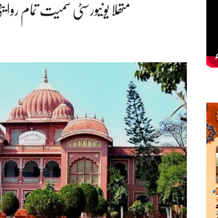
متھلا یونیورسٹی سمیت تمام روایت