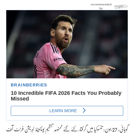
گوہاٹی، 27 جون: تنسوکیا میں گرفتار کئے گئے ممنوعہ تنظیم یونائیٹڈ لبریشن فرنٹ آف