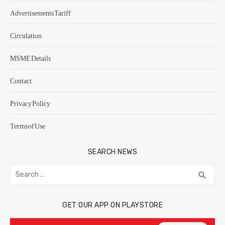
Advertisements Tariff
Circulation
MSME Details
Contact
Privacy Policy
Terms of Use
SEARCH NEWS
Search
SEA
search
for:
GET OUR APP ON PLAYSTORE