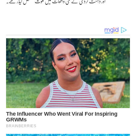
اور دہشت گردی کے کئی واقعات میں ملوث مستقل کیڈر تھے۔