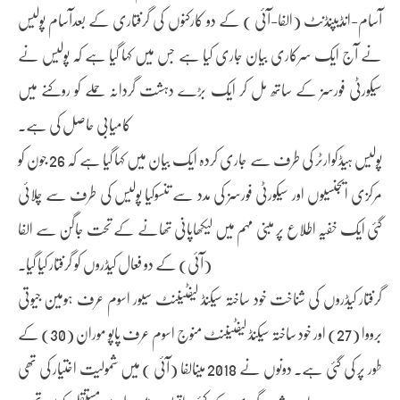
آسام-انڈیپنڈنٹ (الفا-آئی ) کے دو کارکنوں کی گرفتاری کے بعدآسام پولیس
نے آج ایک سرکاری بیان جاری کیا ہے جس میں کہا گیا ہے کہ پولیس نے
سیکورٹی فورسز کے ساتھ مل کر ایک بڑے دہشت گردانہ حملے کو روکنے میں
کامیابی حاصل کی ہے۔
پولیس ہیڈکوارٹر کی طرف سے جاری کردہ ایک بیان میں کہا گیا ہے کہ 26 جون کو
مرکزی ایجنسیوں اور سیکورٹی فورسز کی مدد سے تنسوکیا پولیس کی طرف سے چلائی
گئی ایک خفیہ اطلاع پر مبنی مہم میں لیکھاپانی تھانے کے تحت جاگن سے الفا
(آئی) کے دو فعال کیڈروں کو گرفتار کیا گیا۔
گرفتار کیڈروں کی شناخت خود ساختہ سیکنڈ لیفٹیننٹ سیور اسوم عرف ہومین جیوتی
برووا (27) اور خود ساختہ سیکنڈ لیفٹیننٹ منوج اسوم عرف پاپو موران (30) کے
طور پر کی گئی ہے۔ دونوں نے 2018 میںالفا (آئی ) میں شمولیت اختیار کی تھی