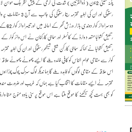
پٹنہ سیٹی 2جون ( ذوالقرنین) شدت کی گرمی کے پیش نظر جگ موہن لا
دوسرا واٹ
کولر سے مقامی عوام الناس کو کافی فائدہ ملے گا ایسے چھوٹے چھوٹے علاقہ می
اس علاقہ کے مقامی لوگوں کو فاہدہ ملے گا جہا ںدیگر لوگ سڑک چوک چوڑاہوں پر 
محترمہ نے ایسے مقامات کا انتخاب کیا ہے جہاں کہ غریب اور ضرورت مندوں