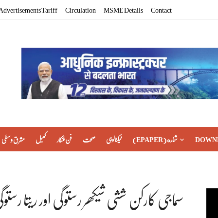
Advertisements Tariff
Circulation
MSME Details
Contact
DOWN
(EPAPER) شماره
ٹیکنالوجی
صحت
فن فنکار
کھیل
مشرق وسطی