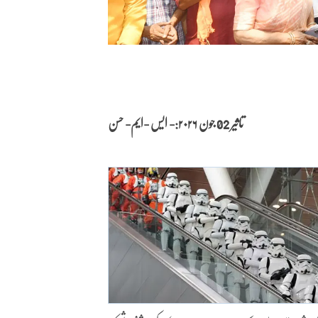
تاثیر 02 جون
۲۰۲۶:- ایس -ایم- حسن