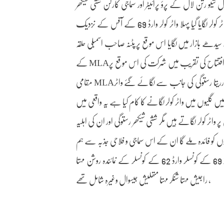
ل شیو رتن لال کے پرؤ پرائیٹر اور سماجی کارکن ششی شیکھر
رستوگی اور ان کی اہلیہ محترمہ ریتا رستوگی کی جانب سے آج 3 مقامات پر واٹر کولر لگایا گیا پہلا واٹر کولر وارڈ 69 کے آفس کے نزدیک
ر کولر دوندی بازار ورزش گھر کے احاطہ میں اور تیسرا واٹر کولر 62کے سیدھے بازار میں لگایا اس موقع پر پٹنہ صاحب اسمبلی حلقہ
کے MLAرتنیش کشواہا متعد د وارڈ کے کانسلر اور سماجی کارکنان نے اس واٹر کولر کے افتتاح کی تقریب میں شرکت کی اس موقع پر
مقامی MLAرتنیش کشواہا نے کہا کہ سماجی کارکن ششی شیکھر رستوگی اور ان کی اہلیہ محترمہ رریتا رستوگی کی جانب سے لگائے گئے واٹر
ں گلیوں میں واٹر کولر لگانے کا کام کیا ہے یہ واقعی میں
واٹر کولر لگاتے ہیں مگر ششی شیکھر رستوگی اور ان کی اہلیہ
 کو فائدہ ملے گا ان کے اس سماجی و فلاحی جذبہ سے ہم
کو بھی بہت کچھ سیکھنے کا موقع ملتا ہے اس موقع پر سنی یادو منوج مہتا وارڈ 69 کے کونسلر وارڈ 62 کے کونسلر کے نمائندہ روشن مہتا
راجیش مہتا شنکر مہتا متھلیش جیسوال وغیرہ شامل تھے ،