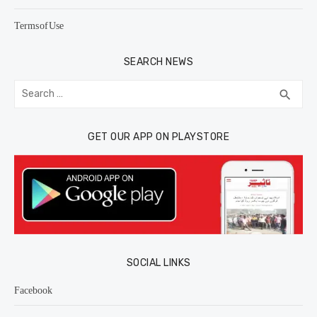
Terms of Use
SEARCH NEWS
Search
SEA
search
for:
GET OUR APP ON PLAYSTORE
SOCIAL LINKS
Facebook