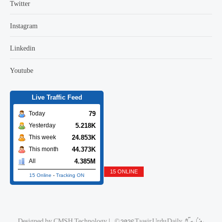
Twitter
Instagram
Linkedin
Youtube
Live Traffic Feed
79
Today
5.218K
Yesterday
24.853K
This week
44.373K
This month
4.385M
All
15 ONLINE
15 Online
-
Tracking ON
Designed by
CMSH Technology
|
© 2026 Taasir Urdu Daily روزنامه تاثیر