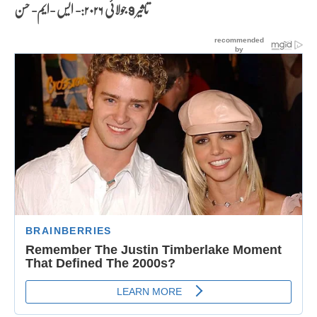
تاثیر 9 جولائی
۲۰۲۶:- ایس -ایم- حسن