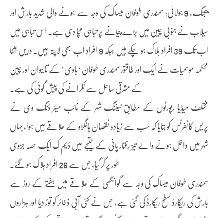
بیجنگ، 9 جولائی: سمندری طوفان میساک کی وجہ سے ہونے والی شدید بارش اور
سیلاب نے جنوبی چین میں بڑے پیمانے پر تباہی مچا دی ہے۔ اس تباہی میں
اب تک 39 افراد ہلاک ہو چکے ہیں جبکہ 9 افراد اب بھی لاپتہ ہیں۔ دریں اثنا
محکمہ موسمیات نے ایک اور طاقتور سمندری طوفان ‘باوی’ کے تائیوان اور چین
کے مشرقی ساحل سے ٹکرانے کی پیش گوئی کی ہے۔
مختلف میڈیا رپورٹوں کے مطابق نیننگ شہر کے نائب میئر ڈنگ وی نے
پریس کانفرنس کو بتایا کہ سب سے زیادہ نقصان ہانگڑو کے علاقے میں ہوا، جہاں
شہر میں داخل ہونے والے تیز رفتار پانی کے نتیجے میں ڈیم ک ایک حصہ جزوی
طور پر گر گیا، جس سے 26 افراد ہلاک ہو گئے۔
سمندری طوفان میساک کی وجہ سے گوانگسی کے علاقے میں ہفتے کے روز سے
بارش کی ریکارڈ سطح ریکارڈ کی گئی ہے، جس نے کئی آبی ذخائر کو توڑ دیا اور ہزاروں