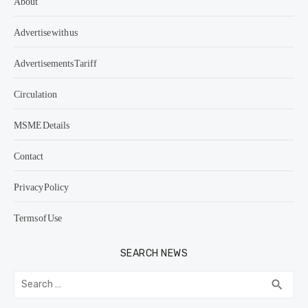
About
Advertise with us
Advertisements Tariff
Circulation
MSME Details
Contact
Privacy Policy
Terms of Use
SEARCH NEWS
Search
SEA
search
for: