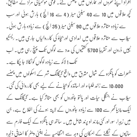
افراد اپنے گھروں اور عمارتوں میں پھنس گئے۔ قومی موسمیاتی مرکز کے مطابق،
کچھ علاقوں میں 10 سے 40 سینٹی میٹر (4 سے 16 انچ) بارش ہوئی اور سب
سے زیادہ متاثرہ علاقوں میں 90 سینٹی میٹر (35 انچ) سے زیادہ بارش ہوئی۔
سیلاب سے متاثرہ علاقوں میں امدادی اور بچاؤ کی کارروائیاں جاری ہیں۔ ریسکیو
ٹیمیں ڈرون اور تقریبا 5700 کشتیوں کی مدد سے لوگوں تک پہنچ رہی ہیں۔ اب
تک 1 لاکھ سے زیادہ لوگوں کو نکالا جا چکا ہے۔
جمعرات کو ہانگڑو کے شمال مشرق میں واقع گیگانگ شہر کے اسکولوں میں پھنسے
10,000 سے زائد طلباء اور اساتذہ کو بچانے کے لیے بھی کارروائی کی گئی۔
سیلاب نے جنگلی حیات اور پالتو جانوروں کو بھی متاثر کیا ہے۔ گیگانگ کے
ایک چڑیا گھر سے 100 سے زیادہ جانوروں کے لاپتہ ہونے کی اطلاع ہے، جن
میں زیبرا، سور اور کئی چرند او پرند شامل ہیں۔ ساتھ ہی ہانگڑو کے ایک فارم سے
سانپوں کے نکلنے کے امکان کی وجہ سے انتظامیہ نے اینٹی وینم کا اضافی ذخیرہ